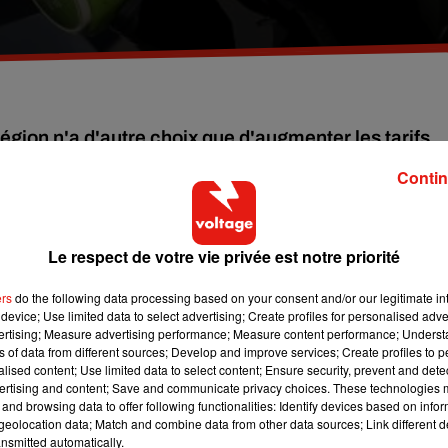
région n'a d'autre choix que d'augmenter les tarifs.
 3 euros directement sur l'abonnement (de 70&euro;
Contin
listes qui vont devoir mettre la main à la poche !
 peut-être le volant! Levez le pied pour ne pas trop
Le respect de votre vie privée est notre priorité
s semaines à venir, conséquences de la hausse du pétrole.
ers
do the following data processing based on your consent and/or our legitimate int
plein financera aussi le Pass Navigo Unique. Mis en place depuis
device; Use limited data to select advertising; Create profiles for personalised adver
, il a déjà été augmenté de 3€ le mois dernier, et comme cela n’a
vertising; Measure advertising performance; Measure content performance; Unders
ns of data from different sources; Develop and improve services; Create profiles to 
 : jusqu’à 1,65 centimes par litre de gazole et 1,77 centimes par
alised content; Use limited data to select content; Ensure security, prevent and detect
ertising and content; Save and communicate privacy choices. These technologies
and browsing data to offer following functionalities: Identify devices based on infor
 du « versement transport », une taxe payée par les entreprises
eolocation data; Match and combine data from other data sources; Link different de
nsmitted automatically.