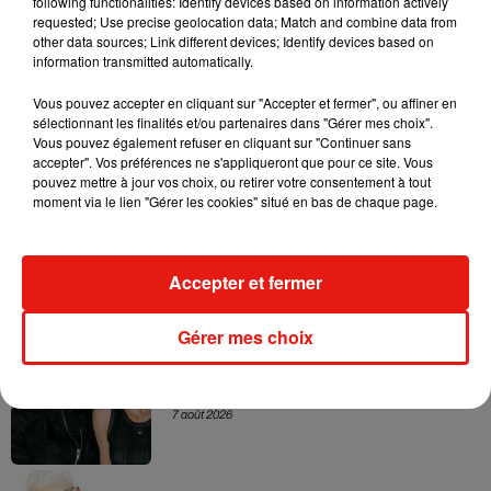
following functionalities: Identify devices based on information actively
sérieusement...
requested; Use precise geolocation data; Match and combine data from
other data sources; Link different devices; Identify devices based on
Cyrille Larrouy
information transmitted automatically.
Vous pouvez accepter en cliquant sur "Accepter et fermer", ou affiner en
sélectionnant les finalités et/ou partenaires dans "Gérer mes choix".
Vous pouvez également refuser en cliquant sur "Continuer sans
Musique
accepter". Vos préférences ne s'appliqueront que pour ce site. Vous
pouvez mettre à jour vos choix, ou retirer votre consentement à tout
moment via le lien "Gérer les cookies" situé en bas de chaque page.
RÜFÜS DU SOL annonce un nouvel
album après sa tournée mondiale
7 août 2026
Accepter et fermer
Gérer mes choix
Angèle et Amélie Lens dévoilent leur
collaboration tant attendue
7 août 2026