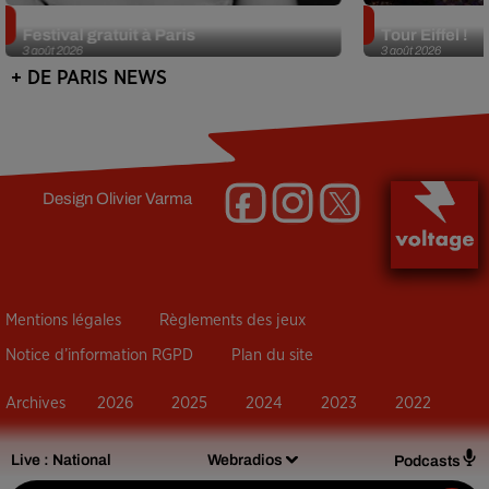
Netflix lance un immense Book
Des DJ sets au
Festival gratuit à Paris
Tour Eiffel !
3 août 2026
3 août 2026
+ DE PARIS NEWS
Design
Olivier Varma
Mentions légales
Règlements des jeux
Notice d’information RGPD
Plan du site
Archives
2026
2025
2024
2023
2022
Live :
National
Webradios
Podcasts