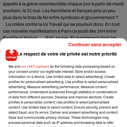
appelle à la grève reconductible chaque jour à partir de mardi
prochain, le 31 mai. Les franciliens et français pris un peu
plus dans le bras de fer entre syndicats et gouvernement ?
La colère contre la loi Travail qui se poursuit donc. En tout
cas nouvelle manifestation à Paris ce jeudi dès 14H entre
Bastille et Nation.. Rail, routes. Et maintenant dans les
Continuer sans accepter
airs aussi ? Tous les syndicats de l’aviation civile appellent à
une grève du 3 au 5 juin prochains.
Le respect de votre vie privée est notre priorité
Contre la loi travail toujours, après les raffineries, la
We and
our (447) partners
do the following data processing based on
production d'électricité aussi touchée par les grèves. La
your consent and/or our legitimate interest: Store and/or access
CGTEnergie a appelé aussi à une action notamment dans
information on a device; Use limited data to select advertising; Create
ses centrales nucléaires. En tout cas côté carburant cette
profiles for personalised advertising; Use profiles to select personalised
advertising; Measure advertising performance; Measure content
fois, une station sur 5 est en pénurie totale ou partielle
performance; Understand audiences through statistics or combinations
aujourd’hui. D’ailleurs les compagnies pétrolières ont
of data from different sources; Develop and improve services; Create
commencé, depuis deux jours, à utiliser les stocks de réserve
profiles to personalise content; Use profiles to select personalised
content; Use limited data to select content; Ensure security, prevent and
de pétrole en France. Alors que le blocage des raffineries se
detect fraud, and fix errors; Deliver and present advertising and content;
poursuit, les files d’attentes s’allongent à la pompe en Ile-de-
Save and communicate privacy choices. These technologies may
France où le manque de carburant se faire sentir
process personal data such as IP address and browsing data to offer