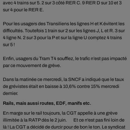
avec 4 trains sur 5. 2 sur 3 côté RER C. 9 RER D sur 10 et 3
sur 4 pour le RER E.
Pour les usagers des Transiliens les lignes H et K évitent les
difficultés. Toutefois 1 train sur 2 sur les lignes J, L et R. 3 sur
4 ligne N. 2 sur 3 pour la P et sur la ligne U comptez 4 trains
sur 5 !
Enfin, usagers du Tram T4 soufflez, le trafic n’est pas impacté
par ce mouvement de grève.
Dans la matinée ce mercredi, la SNCF a indiqué que le taux
de grévistes était en baisse à 10,6% contre 15% mercredi
dernier.
Rails, mais aussi routes, EDF, manifs etc.
En marge sur le rail toujours, la CGT appelle à une grève
illimitée à la RATP dès le 2 juin. Et ce n'est pas fini loin de
là ! La CGT a décidé de durcir pour de bon le ton. Le syndicat