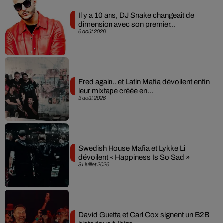
Il y a 10 ans, DJ Snake changeait de
dimension avec son premier...
6 août 2026
Fred again.. et Latin Mafia dévoilent enfin
leur mixtape créée en...
3 août 2026
Swedish House Mafia et Lykke Li
dévoilent « Happiness Is So Sad »
31 juillet 2026
David Guetta et Carl Cox signent un B2B