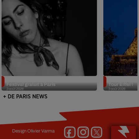
Netflix lance un immense Book
Des DJ sets au
Festival gratuit à Paris
Tour Eiffel !
3 août 2026
3 août 2026
+ DE PARIS NEWS
Design
Olivier Varma