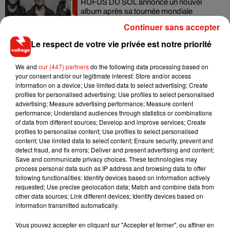
RÜFÜS DU SOL annonce un nouvel
album après sa tournée mondiale
7 août 2026
Continuer sans accepter
Le respect de votre vie privée est notre priorité
We and
our (447) partners
do the following data processing based on
Angèle et Amélie Lens dévoilent leur
your consent and/or our legitimate interest: Store and/or access
collaboration tant attendue
information on a device; Use limited data to select advertising; Create
7 août 2026
profiles for personalised advertising; Use profiles to select personalised
advertising; Measure advertising performance; Measure content
performance; Understand audiences through statistics or combinations
of data from different sources; Develop and improve services; Create
profiles to personalise content; Use profiles to select personalised
Il y a 10 ans, DJ Snake changeait de
content; Use limited data to select content; Ensure security, prevent and
dimension avec son premier...
detect fraud, and fix errors; Deliver and present advertising and content;
6 août 2026
Save and communicate privacy choices. These technologies may
process personal data such as IP address and browsing data to offer
following functionalities: Identify devices based on information actively
requested; Use precise geolocation data; Match and combine data from
other data sources; Link different devices; Identify devices based on
information transmitted automatically.
Fred again.. et Latin Mafia dévoilent enfin
leur mixtape créée en...
Vous pouvez accepter en cliquant sur "Accepter et fermer", ou affiner en
3 août 2026