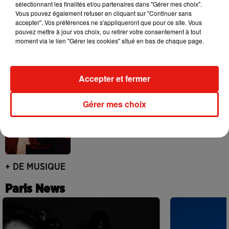
sélectionnant les finalités et/ou partenaires dans "Gérer mes choix".
Vous pouvez également refuser en cliquant sur "Continuer sans
accepter". Vos préférences ne s'appliqueront que pour ce site. Vous
pouvez mettre à jour vos choix, ou retirer votre consentement à tout
moment via le lien "Gérer les cookies" situé en bas de chaque page.
Swedish House Mafia et Lykke Li
dévoilent « Happiness Is So Sad »
31 juillet 2026
Accepter et fermer
Gérer mes choix
David Guetta et Carl Cox signent un B2B
historique à Ibiza
31 juillet 2026
+ DE MUSIQUE
Paris News