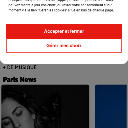
pouvez mettre à jour vos choix, ou retirer votre consentement à tout
dévoilent « Happiness Is So Sad »
31 juillet 2026
moment via le lien "Gérer les cookies" situé en bas de chaque page.
Accepter et fermer
David Guetta et Carl Cox signent un B2B
historique à Ibiza
Gérer mes choix
31 juillet 2026
+ DE MUSIQUE
Paris News