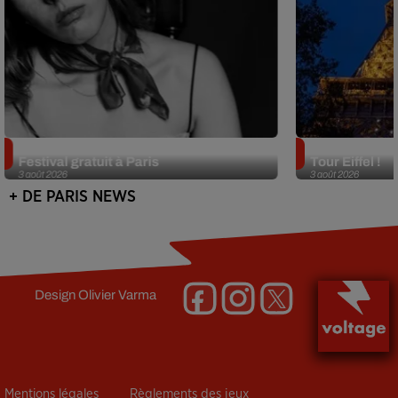
Netflix lance un immense Book
Des DJ sets au
Festival gratuit à Paris
Tour Eiffel !
3 août 2026
3 août 2026
+ DE PARIS NEWS
Design
Olivier Varma
Mentions légales
Règlements des jeux