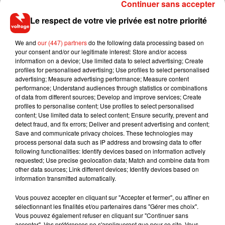
Continuer sans accepter
Le respect de votre vie privée est notre priorité
Angèle et Amélie Lens dévoilent leur
collaboration tant attendue
7 août 2026
We and
our (447) partners
do the following data processing based on
your consent and/or our legitimate interest: Store and/or access
information on a device; Use limited data to select advertising; Create
profiles for personalised advertising; Use profiles to select personalised
advertising; Measure advertising performance; Measure content
performance; Understand audiences through statistics or combinations
Il y a 10 ans, DJ Snake changeait de
of data from different sources; Develop and improve services; Create
dimension avec son premier...
profiles to personalise content; Use profiles to select personalised
6 août 2026
content; Use limited data to select content; Ensure security, prevent and
detect fraud, and fix errors; Deliver and present advertising and content;
Save and communicate privacy choices. These technologies may
process personal data such as IP address and browsing data to offer
following functionalities: Identify devices based on information actively
Fred again.. et Latin Mafia dévoilent enfin
requested; Use precise geolocation data; Match and combine data from
leur mixtape créée en...
other data sources; Link different devices; Identify devices based on
3 août 2026
information transmitted automatically.
Vous pouvez accepter en cliquant sur "Accepter et fermer", ou affiner en
sélectionnant les finalités et/ou partenaires dans "Gérer mes choix".
Vous pouvez également refuser en cliquant sur "Continuer sans
accepter". Vos préférences ne s'appliqueront que pour ce site. Vous
Swedish House Mafia et Lykke Li