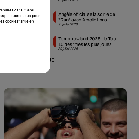
Ibiza
rtenaires dans "Gérer
Angèle officialise la sortie de
s'appliqueront que pour
"Run" avec Amelie Lens
les cookies" situé en
31 juillet 2026
Tomorrowland 2026 : le Top
10 des titres les plus joués
30 juillet 2026
+ DE MUSIQUE