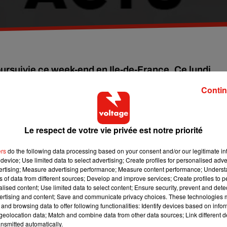
ursuivie ce week-end en Ile-de-France. Ce lundi
Transports.
Contin
de mobilisation, les chauffeurs réclament notamment une
s opérations de blocages ont eu lieu aux aéroports de Roissy et
Le respect de votre vie privée est notre priorité
s des premiers rassemblements en milieu de semaine.
ers
do the following data processing based on your consent and/or our legitimate int
device; Use limited data to select advertising; Create profiles for personalised adver
 suspendre la mobilisation à Paris, Porte Maillot.
vertising; Measure advertising performance; Measure content performance; Unders
ns of data from different sources; Develop and improve services; Create profiles to 
eformes VTC ont rendez-vous au Ministère des Transports pour
alised content; Use limited data to select content; Ensure security, prevent and detect
ertising and content; Save and communicate privacy choices. These technologies
and browsing data to offer following functionalities: Identify devices based on infor
eolocation data; Match and combine data from other data sources; Link different de
nsmitted automatically.