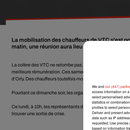
La mobilisation des chauffeurs de VTC s'est po
matin, une réunion aura lieu au Ministère des 
La colère des VTC ne retombe pas. Après plusieurs jours 
meilleure rémunération. Ces samedi et dimanche, plusieur
d’Orly. Des chauffeurs toutefois moins nombreux que lor
We and
our (447) partn
access information on a 
Pourtant ce dimanche soir, les organisations ont décidé de
select personalised ad
statistics or combinatio
Ce lundi, à 10h, les représentants des chauffeurs et plat
profiles to select person
Deliver and present adv
trouver une sortie de crise.
data such as IP address 
requested; Use precise g
based on information tra