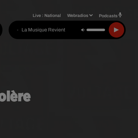
Live :
National
Webradios
Podcasts
La Musique Revient
-
olère