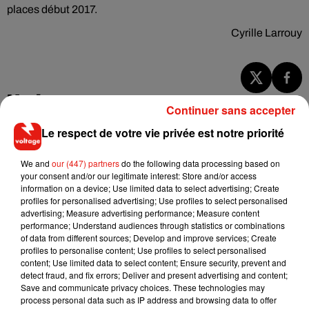
places début 2017.
Cyrille Larrouy
Musique
Continuer sans accepter
Le respect de votre vie privée est notre priorité
RÜFÜS DU SOL annonce un nouvel
We and
our (447) partners
do the following data processing based on
album après sa tournée mondiale
7 août 2026
your consent and/or our legitimate interest: Store and/or access
information on a device; Use limited data to select advertising; Create
profiles for personalised advertising; Use profiles to select personalised
advertising; Measure advertising performance; Measure content
performance; Understand audiences through statistics or combinations
of data from different sources; Develop and improve services; Create
Angèle et Amélie Lens dévoilent leur
profiles to personalise content; Use profiles to select personalised
collaboration tant attendue
content; Use limited data to select content; Ensure security, prevent and
7 août 2026
detect fraud, and fix errors; Deliver and present advertising and content;
Save and communicate privacy choices. These technologies may
process personal data such as IP address and browsing data to offer