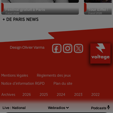
Netflix lance un immense Book
Des DJ sets au
Festival gratuit à Paris
Tour Eiffel !
3 août 2026
3 août 2026
+ DE PARIS NEWS
Design
Olivier Varma
Mentions légales
Règlements des jeux
Notice d’information RGPD
Plan du site
Archives
2026
2025
2024
2023
2022
Live :
National
Webradios
Podcasts