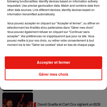
following functionalities: Identify devices based on information actively
requested; Use precise geolocation data; Match and combine data from
Il y a 10 ans, DJ Snake changeait de
other data sources; Link different devices; Identify devices based on
dimension avec son premier...
information transmitted automatically.
6 août 2026
Vous pouvez accepter en cliquant sur "Accepter et fermer", ou affiner en
sélectionnant les finalités et/ou partenaires dans "Gérer mes choix".
Vous pouvez également refuser en cliquant sur "Continuer sans
accepter". Vos préférences ne s'appliqueront que pour ce site. Vous
pouvez mettre à jour vos choix, ou retirer votre consentement à tout
Fred again.. et Latin Mafia dévoilent enfin
moment via le lien "Gérer les cookies" situé en bas de chaque page.
leur mixtape créée en...
3 août 2026
Accepter et fermer
Swedish House Mafia et Lykke Li
Gérer mes choix
dévoilent « Happiness Is So Sad »
31 juillet 2026
David Guetta et Carl Cox signent un B2B