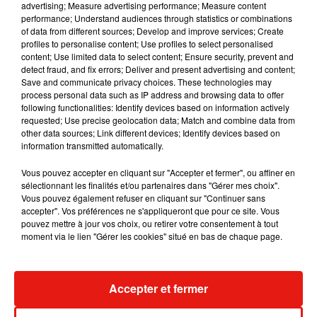
advertising; Measure advertising performance; Measure content
performance; Understand audiences through statistics or combinations
of data from different sources; Develop and improve services; Create
profiles to personalise content; Use profiles to select personalised
RÜFÜS DU SOL annonce un nouvel
content; Use limited data to select content; Ensure security, prevent and
album après sa tournée mondiale
detect fraud, and fix errors; Deliver and present advertising and content;
7 août 2026
Save and communicate privacy choices. These technologies may
process personal data such as IP address and browsing data to offer
following functionalities: Identify devices based on information actively
requested; Use precise geolocation data; Match and combine data from
other data sources; Link different devices; Identify devices based on
Angèle et Amélie Lens dévoilent leur
information transmitted automatically.
collaboration tant attendue
7 août 2026
Vous pouvez accepter en cliquant sur "Accepter et fermer", ou affiner en
sélectionnant les finalités et/ou partenaires dans "Gérer mes choix".
Vous pouvez également refuser en cliquant sur "Continuer sans
accepter". Vos préférences ne s'appliqueront que pour ce site. Vous
pouvez mettre à jour vos choix, ou retirer votre consentement à tout
Il y a 10 ans, DJ Snake changeait de
moment via le lien "Gérer les cookies" situé en bas de chaque page.
dimension avec son premier...
6 août 2026
Accepter et fermer