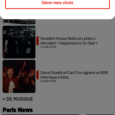
Gérer mes choix
Fred again.. et Latin Mafia dévoilent enfin
leur mixtape créée en...
3 août 2026
Swedish House Mafia et Lykke Li
dévoilent « Happiness Is So Sad »
31 juillet 2026
David Guetta et Carl Cox signent un B2B
historique à Ibiza
31 juillet 2026
+ DE MUSIQUE
Paris News