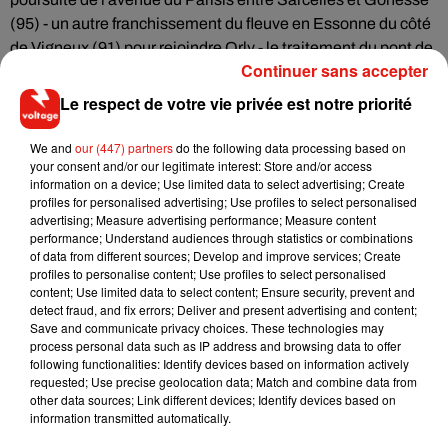
(95) - un autre franchissement du fleuve en Essonne du côté
de Vigneux (91) pour rejoindre Orly - le traitement du pont de
Continuer sans accepter
Villeneuve-Saint-Georges (94) - le doublement de la RD30
entre Plaisir et Élancourt (78).
Le respect de votre vie privée est notre priorité
L’Ile de France veut aussi mettre la main sur des routes et
We and
our (447) partners
do the following data processing based on
autoroutes ne relevant pas de la région, pour concentrer les
your consent and/or our legitimate interest: Store and/or access
efforts et les investissements sur un véritable réseau routier
information on a device; Use limited data to select advertising; Create
d'intérêt régional (RRIR). Il comprendrait les autoroutes, les
profiles for personalised advertising; Use profiles to select personalised
advertising; Measure advertising performance; Measure content
nationales, certaines départementales, ou encore le
performance; Understand audiences through statistics or combinations
périphérique et les voies sur berge à Paris.
of data from different sources; Develop and improve services; Create
profiles to personalise content; Use profiles to select personalised
content; Use limited data to select content; Ensure security, prevent and
detect fraud, and fix errors; Deliver and present advertising and content;
Save and communicate privacy choices. These technologies may
process personal data such as IP address and browsing data to offer
following functionalities: Identify devices based on information actively
requested; Use precise geolocation data; Match and combine data from
other data sources; Link different devices; Identify devices based on
Musique
information transmitted automatically.