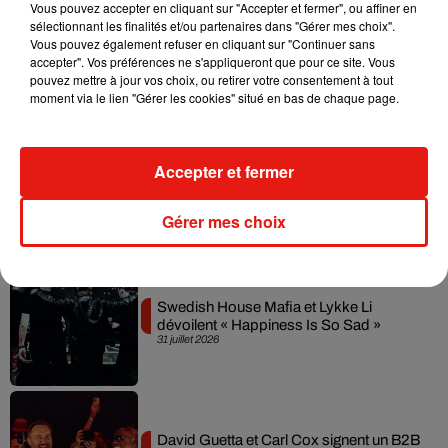
Vous pouvez accepter en cliquant sur "Accepter et fermer", ou affiner en
sélectionnant les finalités et/ou partenaires dans "Gérer mes choix".
Il y a 10 ans, DJ Snake changeait de
Vous pouvez également refuser en cliquant sur "Continuer sans
dimension avec son premier...
accepter". Vos préférences ne s'appliqueront que pour ce site. Vous
6 août 2026
pouvez mettre à jour vos choix, ou retirer votre consentement à tout
moment via le lien "Gérer les cookies" situé en bas de chaque page.
Accepter et fermer
Fred again.. et Latin Mafia dévoilent enfin
leur mixtape créée en...
3 août 2026
Gérer mes choix
Swedish House Mafia et Lykke Li
dévoilent « Happiness Is So Sad »
31 juillet 2026
David Guetta et Carl Cox signent un B2B