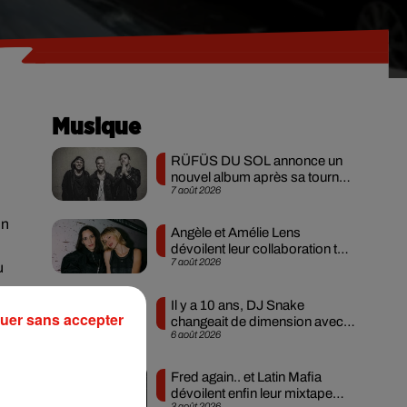
Musique
RÜFÜS DU SOL annonce un
nouvel album après sa tournée
7 août 2026
mondiale
Un
Angèle et Amélie Lens
dévoilent leur collaboration tant
7 août 2026
attendue
u
Il y a 10 ans, DJ Snake
uer sans accepter
changeait de dimension avec
6 août 2026
son premier...
et
Fred again.. et Latin Mafia
dévoilent enfin leur mixtape
3 août 2026