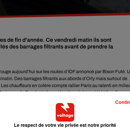
es de fin d'année. Ce vendredi matin ils sont
lés des barrages filtrants avant de prendre la
 rouge aujourd’hui sur les routes d’IDF annoncé par Bison Futé. 
e matin. Des barrages filtrants aux abords d’Orly mais surtout de
Les chauffeurs en colère compte rallier Paris au ralenti en milie
ris, rue de Cambrai, devant le siège de la société Uber. Ils
rmes de réservations.
Contin
xes routiers et autoroutiers seront très fortement impactés
 nationales 1 et 2. Au sud : les autoroutes A6a, A6b, A106, A86 
Le respect de votre vie privée est notre priorité