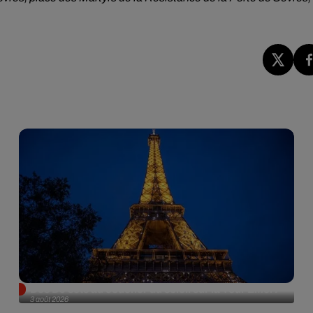
Des DJ sets au coucher du soleil sur la Tour Eiffel !
3 août 2026