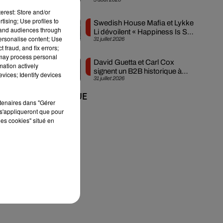
créée en...
.
erest: Store and/or
tising; Use profiles to
Swedish House Mafia et Lykke
tand audiences through
Li dévoilent « Happiness Is So
personalise content; Use
31 juillet 2026
Sad »
 fraud, and fix errors;
 may process personal
David Guetta et Carl Cox
ès
mation actively
signent un B2B historique à
vices; Identify devices
g,
31 juillet 2026
Ibiza
+ DE MUSIQUE
rtenaires dans "Gérer
s'appliqueront que pour
les cookies" situé en
 de
,