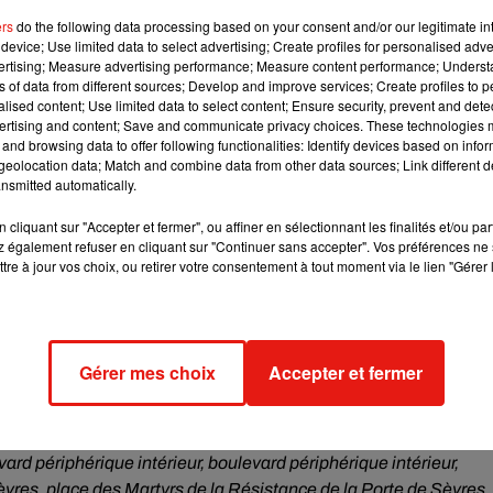
 Porte de la Chapelle, porte d’Aubervilliers, porte de la Villette
ers
do the following data processing based on your consent and/or our legitimate int
y les Moulineaux.
device; Use limited data to select advertising; Create profiles for personalised adver
vertising; Measure advertising performance; Measure content performance; Unders
ns of data from different sources; Develop and improve services; Create profiles to 
alised content; Use limited data to select content; Ensure security, prevent and detect
e
e de Cambrai (Paris 19
arr) :
Aéroport de Roissy Charles de
ertising and content; Save and communicate privacy choices. These technologies
 A1, autoroute A1 vers Paris, échangeur Chapelle, bretelle d’acc
and browsing data to offer following functionalities: Identify devices based on infor
eolocation data; Match and combine data from other data sources; Link different de
térieur, bretelle de sortie porte d’Aubervillers, place Skanderber
nsmitted automatically.
 avenue Corentin Cariou, quai de la Charente.
cliquant sur "Accepter et fermer", ou affiner en sélectionnant les finalités et/ou pa
s (93) :
Aéroport de Roissy Charles de Gaulle, cheminement
 également refuser en cliquant sur "Continuer sans accepter". Vos préférences ne 
s Paris, échangeur Chapelle, bretelle d’accès boulevard
tre à jour vos choix, ou retirer votre consentement à tout moment via le lien "Gérer 
retelle de sortie porte d’Aubervilliers, place Skanderberg, avenue
, cheminement intérieur en direction de l’autoroute A106,
Gérer mes choix
Accepter et fermer
rieur, boulevard périphérique extérieur, bretelle de sortie porte
 Victor Hugo.
t d’Orly, cheminement intérieur en direction de l’autoroute A106
rd périphérique intérieur, boulevard périphérique intérieur,
Sèvres, place des Martyrs de la Résistance de la Porte de Sèvres,