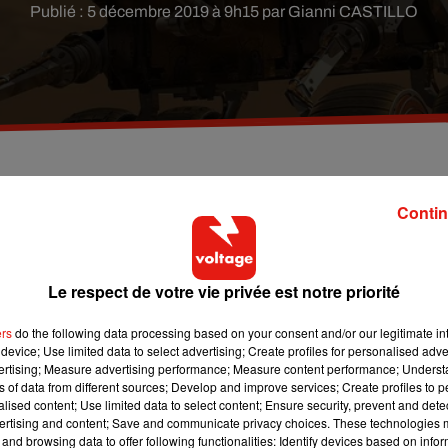
Publié : 5 décembre 2019 à 9h15 par Gianni CASTILLO
e décoration réfléchit actuellement à comment
Contin
 planète Mars.
Le respect de votre vie privée est notre priorité
ed sur Mars, selon la NASA ce n’est pas prévu avant 2033 mais 
ment à la place du mobilier de celles-ci afin d’optimiser au mi
ers
do the following data processing based on your consent and/or our legitimate int
device; Use limited data to select advertising; Create profiles for personalised adver
vertising; Measure advertising performance; Measure content performance; Unders
in cœur du désert de l’Utah où une installation accueille 
ns of data from different sources; Develop and improve services; Create profiles to 
ars. L’entreprise très douée dans le domaine de l’ameublem
alised content; Use limited data to select content; Ensure security, prevent and detect
ertising and content; Save and communicate privacy choices. These technologies
c la Mars Desert Research Station. Le but : utiliser des meub
and browsing data to offer following functionalities: Identify devices based on infor
ux futures colonies de la planète Mars.