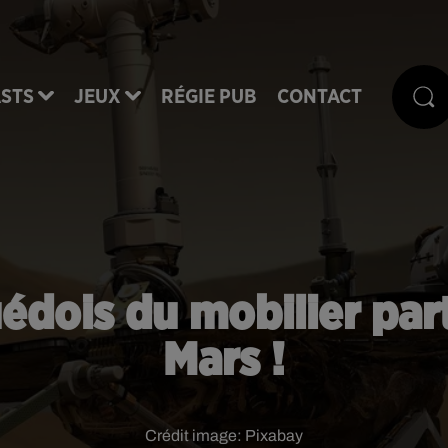
STS
JEUX
RÉGIE PUB
CONTACT
uédois du mobilier par
Mars !
Crédit image:
Pixabay