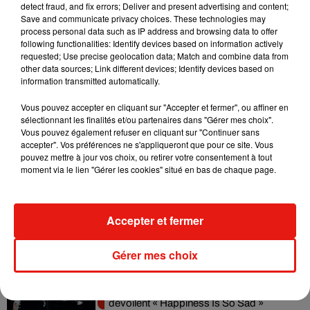
detect fraud, and fix errors; Deliver and present advertising and content;
Angèle et Amélie Lens dévoilent leur
Save and communicate privacy choices. These technologies may
collaboration tant attendue
process personal data such as IP address and browsing data to offer
7 août 2026
following functionalities: Identify devices based on information actively
requested; Use precise geolocation data; Match and combine data from
other data sources; Link different devices; Identify devices based on
information transmitted automatically.
Il y a 10 ans, DJ Snake changeait de
Vous pouvez accepter en cliquant sur "Accepter et fermer", ou affiner en
dimension avec son premier...
sélectionnant les finalités et/ou partenaires dans "Gérer mes choix".
6 août 2026
Vous pouvez également refuser en cliquant sur "Continuer sans
accepter". Vos préférences ne s'appliqueront que pour ce site. Vous
pouvez mettre à jour vos choix, ou retirer votre consentement à tout
moment via le lien "Gérer les cookies" situé en bas de chaque page.
Fred again.. et Latin Mafia dévoilent enfin
leur mixtape créée en...
Accepter et fermer
3 août 2026
Gérer mes choix
Swedish House Mafia et Lykke Li
dévoilent « Happiness Is So Sad »