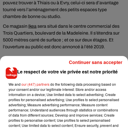
pouvez trouver à Thiais ou à Evry, celui-ci sera d’avantage
tourné vers l’aménagement des petits espaces type
chambre de bonne ou studio.
Ce magasin
Ikea
sera situé dans le centre commercial des
Trois Quartiers, boulevard de la Madeleine. Il s’étendra sur
5000 mètres carré de surface ; et ce sur deux étages. Et
l’ouverture au public est donc annoncé à l’été 2019.
Continuer sans accepter
Le respect de votre vie privée est notre priorité
Musique
We and
our (447) partners
do the following data processing based on
your consent and/or our legitimate interest: Store and/or access
information on a device; Use limited data to select advertising; Create
RÜFÜS DU SOL annonce un nouvel
profiles for personalised advertising; Use profiles to select personalised
album après sa tournée mondiale
advertising; Measure advertising performance; Measure content
7 août 2026
performance; Understand audiences through statistics or combinations
of data from different sources; Develop and improve services; Create
profiles to personalise content; Use profiles to select personalised
content; Use limited data to select content; Ensure security, prevent and