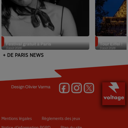
Netflix lance un immense Book
Des DJ sets au
Festival gratuit à Paris
Tour Eiffel !
3 août 2026
3 août 2026
+ DE PARIS NEWS
Design
Olivier Varma
Mentions légales
Règlements des jeux
Notice d’information RGPD
Plan du site