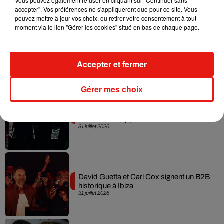
Vous pouvez également refuser en cliquant sur "Continuer sans
accepter". Vos préférences ne s'appliqueront que pour ce site. Vous
pouvez mettre à jour vos choix, ou retirer votre consentement à tout
moment via le lien "Gérer les cookies" situé en bas de chaque page.
Fred again.. et Latin Mafia dévoilent enfin
leur mixtape créée en...
3 août 2026
Accepter et fermer
Gérer mes choix
Swedish House Mafia et Lykke Li
dévoilent « Happiness Is So Sad »
31 juillet 2026
David Guetta et Carl Cox signent un B2B
historique à Ibiza
31 juillet 2026