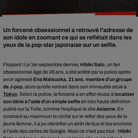
Un forcené obsessionnel a retrouvé l'adresse de
son idole en zoomant ce qui se reflétait dans les
yeux de la pop-star japonaise sur un selfie.
Flippant ! Le
1er septembre dernier,
Hibiki Sato
, un fan
obsessionnel âgé de 26 ans, a été arrêté par la police après
avoir agressé
Ena Matsuoka, 21 ans, membre d'un groupe
de J-pop
, alors qu'elle rentrait dans son immeuble situé à
Tokyo
. Selon la police, le forcené a en effet réussi à
localiser
son idole à l'aide d'un simple selfie
en très haute définition
publié sur la Toile, comme l'explique le site
Asiaone
. En
zoomant au maximum le cliché sur le reflet des yeux de la
jeune femme, il a pu identifier un arrêt de bus et les environs
à l'aide des cartes de Google. Mais ce n'est pas tout :
Hibiki