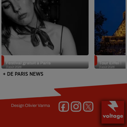
Netflix lance un immense Book
Des DJ sets au
Festival gratuit à Paris
Tour Eiffel !
3 août 2026
3 août 2026
+ DE PARIS NEWS
Design
Olivier Varma