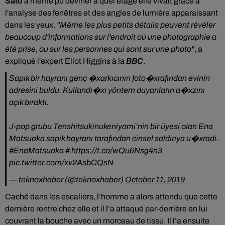
Sato
a même pu deviner à quel étage elle vivait grâce à
l'analyse des fenêtres et des angles de lumière apparaissant
dans les yeux.
"Même les plus petits détails peuvent révéler
beaucoup d'informations sur l'endroit où une photographie a
été prise, ou sur les personnes qui sont sur une photo"
, a
expliqué l'expert Eliot Higgins à la
BBC
.
Sapık bir hayranı genç �xarkıcının foto�xrafından evinin
adresini buldu. Kullandı�xı yöntem duyanların a�xzını
açık bıraktı.
J-pop grubu Tenshitsukinukeniyomi’nin bir üyesi olan Ena
Matsuoka sapık hayranı tarafından cinsel saldırıya u�xradı.
#EnaMatsuoka
#
https://t.co/wQu6Nsg4n3
pic.twitter.com/xv2AsbCQsN
— teknoxhaber (@teknoxhaber)
October 11, 2019
Caché dans les escaliers, l’homme a alors attendu que cette
dernière rentre chez elle et il l’a attaqué par-derrière en lui
couvrant la bouche avec un morceau de tissu. Il l’a ensuite