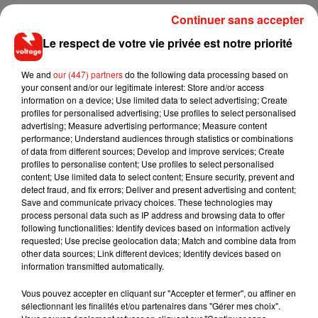
emmené dans un recoin sombre et il l’a frappée avant de
Continuer sans accepter
s’échapper. Pourtant, Hibiki Sato avait déjà été arrêté le mois
Le respect de votre vie privée est notre priorité
passé après s'en être pris à son idole à cette même station
de bus alors qu'elle rentrait chez elle. La victime avait été
We and
our (447) partners
do the following data processing based on
traînée dans un coin sombre et blessée au visage au cours
your consent and/or our legitimate interest: Store and/or access
de l'agression. Face à ce constat, un enquêteur a déclaré au
information on a device; Use limited data to select advertising; Create
profiles for personalised advertising; Use profiles to select personalised
j
ournal japonais
Sankei Shimbun
:
"Les gens devraient
advertising; Measure advertising performance; Measure content
parfaitement se rendre compte que des photos et des vidéos
performance; Understand audiences through statistics or combinations
postées sur les réseaux sociaux risquent de divulguer
of data from different sources; Develop and improve services; Create
profiles to personalise content; Use profiles to select personalised
des données personnelles".
Voilà qui est bien dit !
content; Use limited data to select content; Ensure security, prevent and
detect fraud, and fix errors; Deliver and present advertising and content;
Save and communicate privacy choices. These technologies may
process personal data such as IP address and browsing data to offer
following functionalities: Identify devices based on information actively
Musique
requested; Use precise geolocation data; Match and combine data from
other data sources; Link different devices; Identify devices based on
information transmitted automatically.
Il y a 10 ans, DJ Snake changeait de
Vous pouvez accepter en cliquant sur "Accepter et fermer", ou affiner en
dimension avec son premier...
sélectionnant les finalités et/ou partenaires dans "Gérer mes choix".
6 août 2026