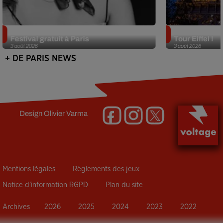
Netflix lance un immense Book
Des DJ sets au
Festival gratuit à Paris
Tour Eiffel !
3 août 2026
3 août 2026
+ DE PARIS NEWS
Design
Olivier Varma
Mentions légales
Règlements des jeux
Notice d’information RGPD
Plan du site
Archives
2026
2025
2024
2023
2022