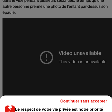
dans le vide pendant plusieurs secondes, le temps qu’une
autre personne prenne une photo de l’enfant par-dessus son
épaule.
Continuer sans accepter
Devenues virales en Chine, ces images ont fait le tour des
Le respect de votre vie privée est notre priorité
réseaux sociaux, provoquant l'indignation des internautes