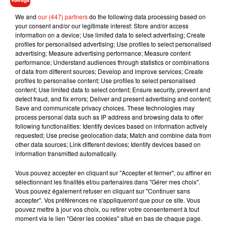
qui n'ont pas hésité à qualifier le père de famille comment
We and
our (447) partners
do the following data processing based on
étant
"i
rresponsable".
Pour l'heure, on ignore toutefois si
ce
your consent and/or our legitimate interest: Store and/or access
dernier a été sanctionné ou non pour son comportement
information on a device; Use limited data to select advertising; Create
profiles for personalised advertising; Use profiles to select personalised
dangereux.
advertising; Measure advertising performance; Measure content
performance; Understand audiences through statistics or combinations
of data from different sources; Develop and improve services; Create
profiles to personalise content; Use profiles to select personalised
content; Use limited data to select content; Ensure security, prevent and
Musique
detect fraud, and fix errors; Deliver and present advertising and content;
Save and communicate privacy choices. These technologies may
process personal data such as IP address and browsing data to offer
following functionalities: Identify devices based on information actively
RÜFÜS DU SOL annonce un nouvel
requested; Use precise geolocation data; Match and combine data from
album après sa tournée mondiale
other data sources; Link different devices; Identify devices based on
7 août 2026
information transmitted automatically.
Vous pouvez accepter en cliquant sur "Accepter et fermer", ou affiner en
sélectionnant les finalités et/ou partenaires dans "Gérer mes choix".
Vous pouvez également refuser en cliquant sur "Continuer sans
Angèle et Amélie Lens dévoilent leur
accepter". Vos préférences ne s'appliqueront que pour ce site. Vous
collaboration tant attendue
pouvez mettre à jour vos choix, ou retirer votre consentement à tout
7 août 2026
moment via le lien "Gérer les cookies" situé en bas de chaque page.