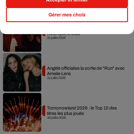
Gérer mes choix
David Guetta et Carl Cox signent un B2B
historique à Ibiza
31 juillet 2026
Angèle officialise la sortie de "Run" avec
Amelie Lens
31 juillet 2026
Tomorrowland 2026 : le Top 10 des
titres les plus joués
30 juillet 2026