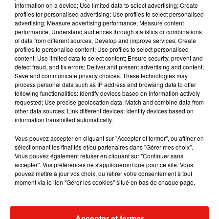
information on a device; Use limited data to select advertising; Create
profiles for personalised advertising; Use profiles to select personalised
advertising; Measure advertising performance; Measure content
performance; Understand audiences through statistics or combinations
Musique
of data from different sources; Develop and improve services; Create
profiles to personalise content; Use profiles to select personalised
content; Use limited data to select content; Ensure security, prevent and
detect fraud, and fix errors; Deliver and present advertising and content;
Il y a 10 ans, DJ Snake changeait de
Save and communicate privacy choices. These technologies may
dimension avec son premier...
process personal data such as IP address and browsing data to offer
6 août 2026
following functionalities: Identify devices based on information actively
requested; Use precise geolocation data; Match and combine data from
other data sources; Link different devices; Identify devices based on
information transmitted automatically.
Fred again.. et Latin Mafia dévoilent enfin
Vous pouvez accepter en cliquant sur "Accepter et fermer", ou affiner en
leur mixtape créée en...
sélectionnant les finalités et/ou partenaires dans "Gérer mes choix".
3 août 2026
Vous pouvez également refuser en cliquant sur "Continuer sans
accepter". Vos préférences ne s'appliqueront que pour ce site. Vous
pouvez mettre à jour vos choix, ou retirer votre consentement à tout
moment via le lien "Gérer les cookies" situé en bas de chaque page.
Swedish House Mafia et Lykke Li
dévoilent « Happiness Is So Sad »
31 juillet 2026
Accepter et fermer