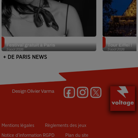
Netflix lance un immense Book
Des DJ sets au
Festival gratuit à Paris
Tour Eiffel !
3 août 2026
3 août 2026
+ DE PARIS NEWS
Design
Olivier Varma
Mentions légales
Règlements des jeux
Notice d’information RGPD
Plan du site