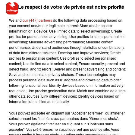
au tribunal, on peut lire, « Je lui ai mis deux trois tartes
Le respect de votre vie privée est notre priorité
derrière la tête et deux coups de poing dans les jambes.
C’est ma manière de montrer mon mécontentement. Elle
We and
our (447) partners
do the following data processing based on
avait un joint alors que moi, on m’a interdit de voir mon fils à
your consent and/or our legitimate interest: Store and/or access
information on a device; Use limited data to select advertising; Create
cause de mes addictions. Je suis fou amoureux d’elle. Pas
profiles for personalised advertising; Use profiles to select personalised
plus tard que dimanche, on a fait l’amour. » Apparemment
advertising; Measure advertising performance; Measure content
cette dernière information n’a pas convaincu les juges.
performance; Understand audiences through statistics or combinations
of data from different sources; Develop and improve services; Create
profiles to personalise content; Use profiles to select personalised
content; Use limited data to select content; Ensure security, prevent and
detect fraud, and fix errors; Deliver and present advertising and content;
Save and communicate privacy choices. These technologies may
Musique
process personal data such as IP address and browsing data to offer
following functionalities: Identify devices based on information actively
requested; Use precise geolocation data; Match and combine data from
other data sources; Link different devices; Identify devices based on
RÜFÜS DU SOL annonce un nouvel
information transmitted automatically.
album après sa tournée mondiale
7 août 2026
Vous pouvez accepter en cliquant sur "Accepter et fermer", ou affiner en
sélectionnant les finalités et/ou partenaires dans "Gérer mes choix".
Vous pouvez également refuser en cliquant sur "Continuer sans
accepter". Vos préférences ne s'appliqueront que pour ce site. Vous
pouvez mettre à jour vos choix, ou retirer votre consentement à tout