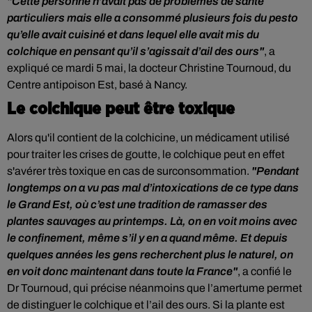
"Cette personne n’avait pas de problèmes de santé
particuliers mais elle a consommé plusieurs fois du pesto
qu’elle avait cuisiné et dans lequel elle avait mis du
colchique en pensant qu’il s’agissait d’ail des ours"
, a
expliqué ce mardi 5 mai, la docteur Christine Tournoud, du
Centre antipoison Est, basé à Nancy.
Le colchique peut être toxique
Alors qu'il contient de la
colchicine, un médicament utilisé
pour traiter les crises de goutte, le colchique peut en effet
s'avérer très toxique en cas de surconsommation.
"Pendant
longtemps on a vu pas mal d’intoxications de ce type dans
le Grand Est, où c’est une tradition de ramasser des
plantes sauvages au printemps. Là, on en voit moins avec
le confinement
, même s’il y en a quand même. Et depuis
quelques années les gens recherchent plus le naturel, on
en voit donc maintenant dans toute la France"
, a confié le
Dr Tournoud, qui précise néanmoins que l’amertume permet
de distinguer le colchique et l’ail des ours. Si la plante est