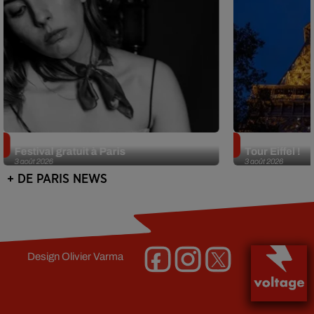
Netflix lance un immense Book
Des DJ sets au
Festival gratuit à Paris
Tour Eiffel !
3 août 2026
3 août 2026
+ DE PARIS NEWS
Design
Olivier Varma