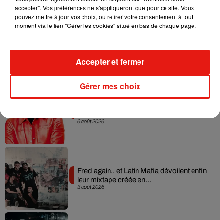
accepter". Vos préférences ne s'appliqueront que pour ce site. Vous
pouvez mettre à jour vos choix, ou retirer votre consentement à tout
moment via le lien "Gérer les cookies" situé en bas de chaque page.
Angèle et Amélie Lens dévoilent leur
collaboration tant attendue
7 août 2026
Accepter et fermer
Gérer mes choix
Il y a 10 ans, DJ Snake changeait de
dimension avec son premier...
6 août 2026
Fred again.. et Latin Mafia dévoilent enfin
leur mixtape créée en...
3 août 2026