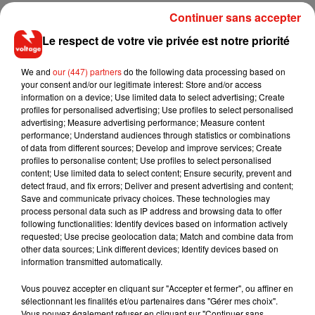
amère, il s’agit de colchique.
Continuer sans accepter
�a� Tout au long de l’année, l’
@Anses_fr
& les centres
Le respect de votre vie privée est notre priorité
antipoison alertent sur les confusions entre
#PlantesToxiques
et plantes comestibles.
We and
our (447) partners
do the following data processing based on
A cette période, soyez vigilants lors de la cueillette d’ail des
your consent and/or our legitimate interest: Store and/or access
information on a device; Use limited data to select advertising; Create
ours, à ne pas confondre avec le
#colchique
.
profiles for personalised advertising; Use profiles to select personalised
advertising; Measure advertising performance; Measure content
�~�
performance; Understand audiences through statistics or combinations
https://t.co/Uyj7nOZeL9
pic.twitter.com/lWrlTsPB8B
of data from different sources; Develop and improve services; Create
— Anses (@Anses_fr)
May 5, 2020
profiles to personalise content; Use profiles to select personalised
content; Use limited data to select content; Ensure security, prevent and
detect fraud, and fix errors; Deliver and present advertising and content;
Save and communicate privacy choices. These technologies may
process personal data such as IP address and browsing data to offer
following functionalities: Identify devices based on information actively
Musique
requested; Use precise geolocation data; Match and combine data from
other data sources; Link different devices; Identify devices based on
information transmitted automatically.
RÜFÜS DU SOL annonce un nouvel
Vous pouvez accepter en cliquant sur "Accepter et fermer", ou affiner en
album après sa tournée mondiale
sélectionnant les finalités et/ou partenaires dans "Gérer mes choix".
7 août 2026
Vous pouvez également refuser en cliquant sur "Continuer sans