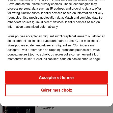
collaboration tant attendue
Save and communicate privacy choices. These technologies may
7 août 2026
process personal data such as IP address and browsing data to offer
following functionalities: Identify devices based on information actively
requested; Use precise geolocation data; Match and combine data from
other data sources; Link different devices; Identify devices based on
information transmitted automatically.
Il y a 10 ans, DJ Snake changeait de
Vous pouvez accepter en cliquant sur "Accepter et fermer", ou affiner en
dimension avec son premier...
sélectionnant les finalités et/ou partenaires dans "Gérer mes choix".
6 août 2026
Vous pouvez également refuser en cliquant sur "Continuer sans
accepter". Vos préférences ne s'appliqueront que pour ce site. Vous
pouvez mettre à jour vos choix, ou retirer votre consentement à tout
moment via le lien "Gérer les cookies" situé en bas de chaque page.
Fred again.. et Latin Mafia dévoilent enfin
leur mixtape créée en...
3 août 2026
Accepter et fermer
Gérer mes choix
Swedish House Mafia et Lykke Li
dévoilent « Happiness Is So Sad »
31 juillet 2026