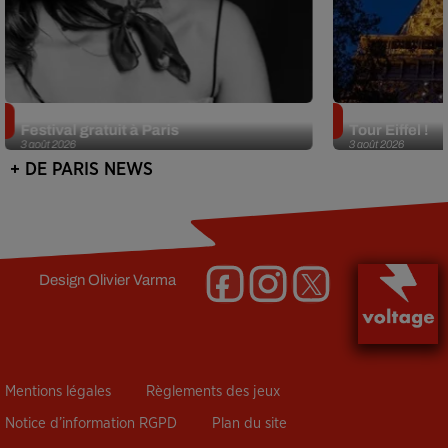
Netflix lance un immense Book
Des DJ sets au
Festival gratuit à Paris
Tour Eiffel !
3 août 2026
3 août 2026
+ DE PARIS NEWS
Design
Olivier Varma
Mentions légales
Règlements des jeux
Notice d’information RGPD
Plan du site