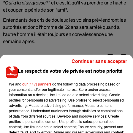
"Qui a la plus grosse?"
et c'est là qu'il va prendre une hache
et couper le pénis de son "ami".
Entendants des cris de douleur, les voisins préviendront les
autorités et donc l'homme de 52 ans sera arrêté quand à
l'autre homme il était toujours en convalescence une
semaine après.
Continuer sans accepter
Le respect de votre vie privée est notre priorité
Musique
We and
our (447) partners
do the following data processing based on
your consent and/or our legitimate interest: Store and/or access
RÜFÜS DU SOL annonce un nouvel
information on a device; Use limited data to select advertising; Create
album après sa tournée mondiale
profiles for personalised advertising; Use profiles to select personalised
7 août 2026
advertising; Measure advertising performance; Measure content
performance; Understand audiences through statistics or combinations
of data from different sources; Develop and improve services; Create
profiles to personalise content; Use profiles to select personalised
content; Use limited data to select content; Ensure security, prevent and
Angèle et Amélie Lens dévoilent leur
detect fraud, and fix errors; Deliver and present advertising and content;