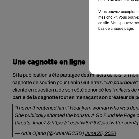
Vous pouvez accepter en 
mes choix". Vous pouvez
ce site. Vous pouvez met
bas de chaque page.
Une cagnotte en ligne
Si la publication a été partagée des milliers de fois, un 
cagnotte de soutien pour Lenin Gutierrez.
"Un pourboire"
cliente en question a de son côté dénoncé les
"milliers de
partie de la cagnotte tout en menaçant son créateur de p
“I never threatened him.” Hear from woman who was denie
She publically shamed the barista. A Go Fund Me Page on
threats.
#nbc7
&
https://t.co/ylvk5rP6Vf
pic.twitter.co
— Artie Ojeda (@ArtieNBCSD)
June 25, 2020