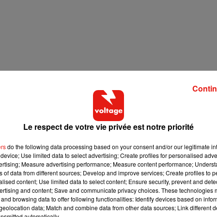
Contin
Le respect de votre vie privée est notre priorité
ers
do the following data processing based on your consent and/or our legitimate int
device; Use limited data to select advertising; Create profiles for personalised adver
vertising; Measure advertising performance; Measure content performance; Unders
ns of data from different sources; Develop and improve services; Create profiles to 
alised content; Use limited data to select content; Ensure security, prevent and detect
ertising and content; Save and communicate privacy choices. These technologies
and browsing data to offer following functionalities: Identify devices based on infor
eolocation data; Match and combine data from other data sources; Link different de
nsmitted automatically.