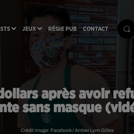
STS
JEUX
RÉGIE PUB
CONTACT
dollars après avoir re
ente sans masque (vid
Crédit image:
Facebook / Amber Lynn Gilles