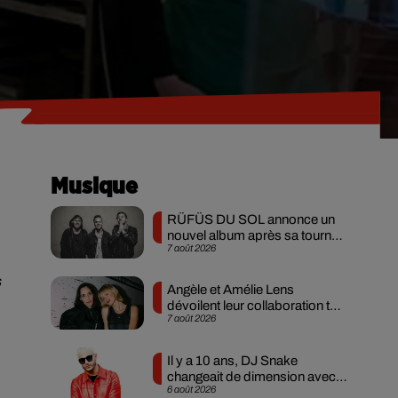
Musique
RÜFÜS DU SOL annonce un
nouvel album après sa tournée
7 août 2026
mondiale
s
Angèle et Amélie Lens
dévoilent leur collaboration tant
7 août 2026
attendue
Il y a 10 ans, DJ Snake
changeait de dimension avec
6 août 2026
son premier...