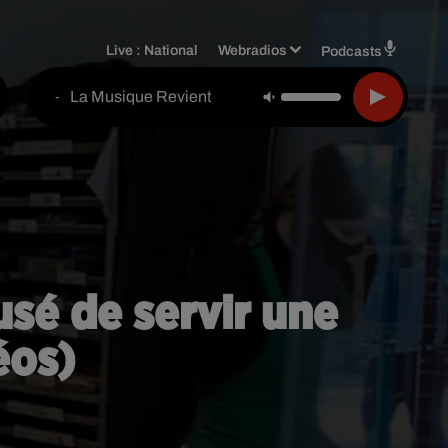
Live :
National
Webradios
Podcasts
La Musique Revient
-
fusé de servir une
éos)