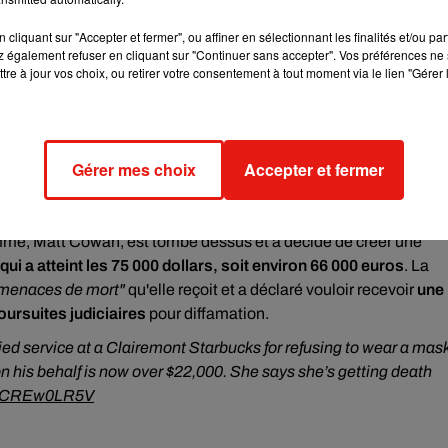
cliquant sur "Accepter et fermer", ou affiner en sélectionnant les finalités et/ou pa
 également refuser en cliquant sur "Continuer sans accepter". Vos préférences ne 
tre à jour vos choix, ou retirer votre consentement à tout moment via le lien "Gérer 
Gérer mes choix
Accepter et fermer
homme, Matt Cowan, est tombé dessus et a décidé de créer une
qui a atteint les 75 000 dollars, soit environ 66 000 euros
. La
 menaces de mort"
qu'elle reçoit et a déclaré vouloir recevoir
une
oursuites judiciaires
pour diffamation.
d service at a Clairemont Starbucks for refusing to wear a mask
 his behalf is now over $22,000. She says she’s getting death
m/gCREw0LR5V