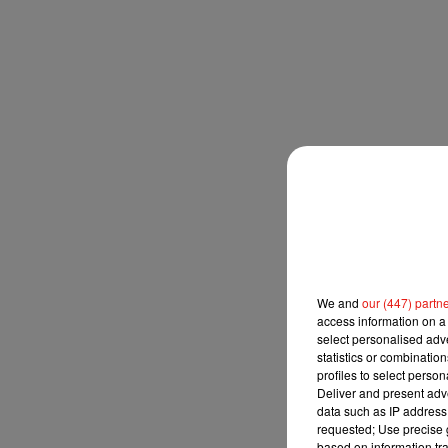
We and
our (447) partn
access information on a 
select personalised ad
statistics or combinatio
profiles to select person
Deliver and present adv
data such as IP address 
requested; Use precise g
based on information tra