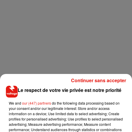
Continuer sans accepter
Le respect de votre vie privée est notre priorité
We and
our (447) partners
do the following data processing based on
your consent and/or our legitimate interest: Store and/or access
Musique
information on a device; Use limited data to select advertising; Create
profiles for personalised advertising; Use profiles to select personalised
advertising; Measure advertising performance; Measure content
performance; Understand audiences through statistics or combinations
RÜFÜS DU SOL annonce un nouvel