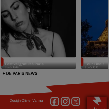
Netflix lance un immense Book
Des DJ sets au
Festival gratuit à Paris
Tour Eiffel !
3 août 2026
3 août 2026
+ DE PARIS NEWS
Design
Olivier Varma