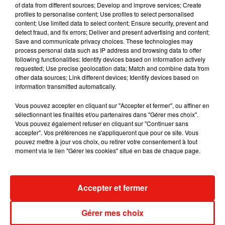
of data from different sources; Develop and improve services; Create
album après sa tournée mondiale
profiles to personalise content; Use profiles to select personalised
7 août 2026
content; Use limited data to select content; Ensure security, prevent and
detect fraud, and fix errors; Deliver and present advertising and content;
Save and communicate privacy choices. These technologies may
process personal data such as IP address and browsing data to offer
following functionalities: Identify devices based on information actively
Angèle et Amélie Lens dévoilent leur
requested; Use precise geolocation data; Match and combine data from
collaboration tant attendue
other data sources; Link different devices; Identify devices based on
7 août 2026
information transmitted automatically.
Vous pouvez accepter en cliquant sur "Accepter et fermer", ou affiner en
sélectionnant les finalités et/ou partenaires dans "Gérer mes choix".
Vous pouvez également refuser en cliquant sur "Continuer sans
Il y a 10 ans, DJ Snake changeait de
accepter". Vos préférences ne s'appliqueront que pour ce site. Vous
dimension avec son premier...
pouvez mettre à jour vos choix, ou retirer votre consentement à tout
6 août 2026
moment via le lien "Gérer les cookies" situé en bas de chaque page.
Accepter et fermer
Fred again.. et Latin Mafia dévoilent enfin
leur mixtape créée en...
Gérer mes choix
3 août 2026