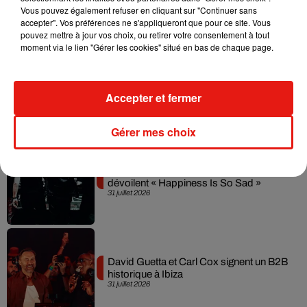
dimension avec son premier...
Vous pouvez également refuser en cliquant sur "Continuer sans
6 août 2026
accepter". Vos préférences ne s'appliqueront que pour ce site. Vous
pouvez mettre à jour vos choix, ou retirer votre consentement à tout
moment via le lien "Gérer les cookies" situé en bas de chaque page.
Fred again.. et Latin Mafia dévoilent enfin
leur mixtape créée en...
Accepter et fermer
3 août 2026
Gérer mes choix
Swedish House Mafia et Lykke Li
dévoilent « Happiness Is So Sad »
31 juillet 2026
David Guetta et Carl Cox signent un B2B
historique à Ibiza
31 juillet 2026