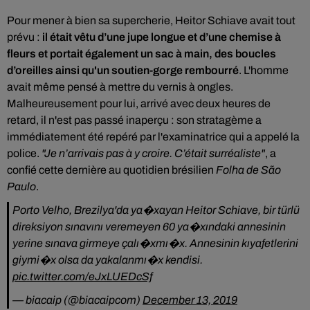
Pour mener à bien sa supercherie,
Heitor Schiave avait tout
prévu :
il était vêtu d’une jupe longue et d’une chemise à
fleurs et portait également un sac à main, des boucles
d’oreilles ainsi qu'un soutien-gorge rembourré
. L'homme
avait même pensé à mettre du vernis à ongles.
Malheureusement pour lui, arrivé
avec deux heures de
retard, il n'est pas passé inaperçu : son stratagème a
immédiatement été repéré par l'examinatrice qui a appelé la
police.
"Je n’ar­ri­vais pas à y croire. C’était surréa­liste"
, a
confié cette dernière au quotidien brésilien
Folha de São
Paulo
.
Porto Velho, Brezilya'da ya�xayan Heitor Schiave, bir türlü
direksiyon sınavını veremeyen 60 ya�xındaki annesinin
yerine sınava girmeye çalı�xmı�x. Annesinin kıyafetlerini
giymi�x olsa da yakalanmı�x kendisi.
pic.twitter.com/eJxLUEDcSf
— biacaip (@biacaipcom)
December 13, 2019