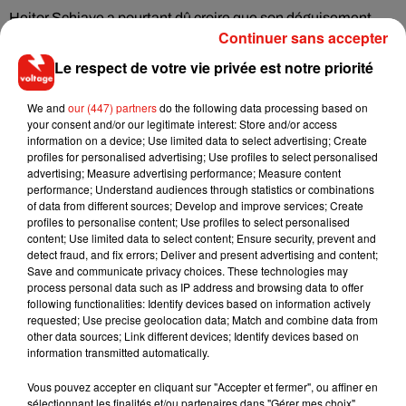
Heitor Schiave a pourtant dû croire que son déguisement
Continuer sans accepter
était réussi puisque
l'examinatrice lui a fait passer la
première épreuve de l'examen
, en faisant mine de ne
Le respect de votre vie privée est notre priorité
s'apercevoir de rien. Les forces de l'ordre ont ainsi eu le
temps de rappliquer sans que le blagueur n'anticipe quoi que
We and
our (447) partners
do the following data processing based on
your consent and/or our legitimate interest: Store and/or access
ce soit. En se rendant compte qu'il avait été démasqué,
le
information on a device; Use limited data to select advertising; Create
Brésilien a tenté de s'enfuir avant d'être rapidement
profiles for personalised advertising; Use profiles to select personalised
interpellé par
les autorités puis placé en garde à vue. Lors de
advertising; Measure advertising performance; Measure content
performance; Understand audiences through statistics or combinations
l'interrogatoire, il a affirmé que sa maman n'était pas au
of data from different sources; Develop and improve services; Create
courant du tout.
Hector Schiave a été remis en liberté : il
profiles to personalise content; Use profiles to select personalised
s'en sort avec une simple amende.
content; Use limited data to select content; Ensure security, prevent and
detect fraud, and fix errors; Deliver and present advertising and content;
Save and communicate privacy choices. These technologies may
process personal data such as IP address and browsing data to offer
following functionalities: Identify devices based on information actively
requested; Use precise geolocation data; Match and combine data from
Musique
other data sources; Link different devices; Identify devices based on
information transmitted automatically.
Vous pouvez accepter en cliquant sur "Accepter et fermer", ou affiner en
Il y a 10 ans, DJ Snake changeait de
sélectionnant les finalités et/ou partenaires dans "Gérer mes choix".