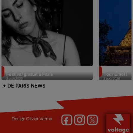
Netflix lance un immense Book
Des DJ sets au
Festival gratuit à Paris
Tour Eiffel !
3 août 2026
3 août 2026
+ DE PARIS NEWS
Design
Olivier Varma