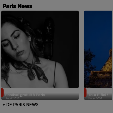
Paris News
Netflix lance un immense Book
Des DJ sets au
Festival gratuit à Paris
Tour Eiffel !
3 août 2026
3 août 2026
+ DE PARIS NEWS