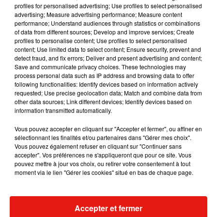
profiles for personalised advertising; Use profiles to select personalised
advertising; Measure advertising performance; Measure content
Musique
performance; Understand audiences through statistics or combinations
of data from different sources; Develop and improve services; Create
profiles to personalise content; Use profiles to select personalised
content; Use limited data to select content; Ensure security, prevent and
RÜFÜS DU SOL annonce un nouvel
detect fraud, and fix errors; Deliver and present advertising and content;
album après sa tournée mondiale
Save and communicate privacy choices. These technologies may
7 août 2026
process personal data such as IP address and browsing data to offer
following functionalities: Identify devices based on information actively
requested; Use precise geolocation data; Match and combine data from
other data sources; Link different devices; Identify devices based on
information transmitted automatically.
Angèle et Amélie Lens dévoilent leur
collaboration tant attendue
Vous pouvez accepter en cliquant sur "Accepter et fermer", ou affiner en
7 août 2026
sélectionnant les finalités et/ou partenaires dans "Gérer mes choix".
Vous pouvez également refuser en cliquant sur "Continuer sans
accepter". Vos préférences ne s'appliqueront que pour ce site. Vous
pouvez mettre à jour vos choix, ou retirer votre consentement à tout
moment via le lien "Gérer les cookies" situé en bas de chaque page.
Il y a 10 ans, DJ Snake changeait de
dimension avec son premier...
6 août 2026
Accepter et fermer