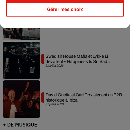
Gérer mes choix
Fred again.. et Latin Mafia dévoilent enfin
leur mixtape créée en...
3 août 2026
Swedish House Mafia et Lykke Li
dévoilent « Happiness Is So Sad »
31 juillet 2026
David Guetta et Carl Cox signent un B2B
historique à Ibiza
31 juillet 2026
+ DE MUSIQUE