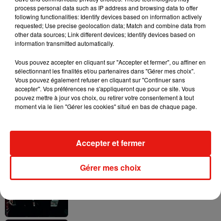
process personal data such as IP address and browsing data to offer
following functionalities: Identify devices based on information actively
requested; Use precise geolocation data; Match and combine data from
other data sources; Link different devices; Identify devices based on
information transmitted automatically.
Il y a 10 ans, DJ Snake changeait de
dimension avec son premier...
Vous pouvez accepter en cliquant sur "Accepter et fermer", ou affiner en
6 août 2026
sélectionnant les finalités et/ou partenaires dans "Gérer mes choix".
Vous pouvez également refuser en cliquant sur "Continuer sans
accepter". Vos préférences ne s'appliqueront que pour ce site. Vous
pouvez mettre à jour vos choix, ou retirer votre consentement à tout
moment via le lien "Gérer les cookies" situé en bas de chaque page.
Fred again.. et Latin Mafia dévoilent enfin
leur mixtape créée en...
3 août 2026
Accepter et fermer
Gérer mes choix
Swedish House Mafia et Lykke Li
dévoilent « Happiness Is So Sad »
31 juillet 2026