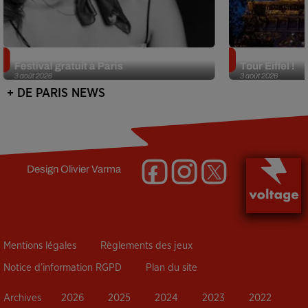
Netflix lance un immense Book
Des DJ sets au
Festival gratuit à Paris
Tour Eiffel !
3 août 2026
3 août 2026
+ DE PARIS NEWS
Design
Olivier Varma
Mentions légales
Règlements des jeux
Notice d’information RGPD
Plan du site
Archives
2026
2025
2024
2023
2022