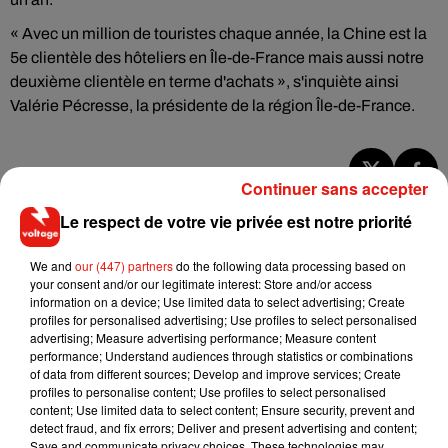
« Avec un million de touristes chaque année, la Chine est la
5e clientèle des hôteliers en Île-de-France mais aussi notre
deuxième clientèle en terme d'achats », s'inquiète ainsi
Valérie Pécresse, la présidente de la région Île-de-France.
Continuer sans accepter
Musique
Le respect de votre vie privée est notre priorité
We and
our (447) partners
do the following data processing based on
RÜFÜS DU SOL annonce un nouvel
your consent and/or our legitimate interest: Store and/or access
album après sa tournée mondiale
information on a device; Use limited data to select advertising; Create
7 août 2026
profiles for personalised advertising; Use profiles to select personalised
advertising; Measure advertising performance; Measure content
performance; Understand audiences through statistics or combinations
of data from different sources; Develop and improve services; Create
profiles to personalise content; Use profiles to select personalised
content; Use limited data to select content; Ensure security, prevent and
Angèle et Amélie Lens dévoilent leur
detect fraud, and fix errors; Deliver and present advertising and content;
collaboration tant attendue
7 août 2026
Save and communicate privacy choices. These technologies may