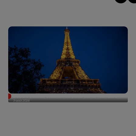
Des DJ sets au coucher du soleil sur la Tour Eiffel !
3 août 2026