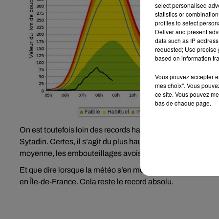
select personalised ad
statistics or combinatio
profiles to select person
Deliver and present adv
data such as IP address 
requested; Use precise g
based on information tra
Vous pouvez accepter en 
mes choix". Vous pouvez
ce site. Vous pouvez met
bas de chaque page.
On est toutefois loin des records habituels puisque ce so
Sytadin
. Certes, il s’agit du plus haut pic enregistré en 
moyenne, les embouteillages avoisinent les 300 kilomètr
Et que dire lorsque la météo s’en mêle. Le 6 février 2018,
en Île-de-France. Cela reste le record absolu.