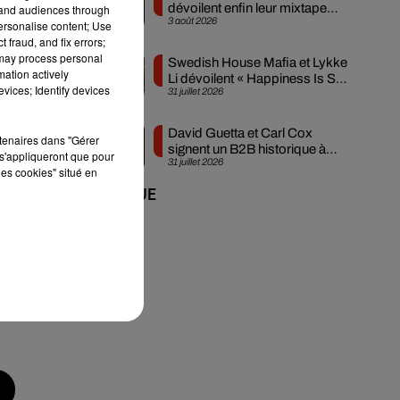
dévoilent enfin leur mixtape
tand audiences through
3 août 2026
créée en...
personalise content; Use
 fraud, and fix errors;
 may process personal
Swedish House Mafia et Lykke
mation actively
Li dévoilent « Happiness Is So
vices; Identify devices
31 juillet 2026
Sad »
David Guetta et Carl Cox
rtenaires dans "Gérer
signent un B2B historique à
s'appliqueront que pour
31 juillet 2026
Ibiza
les cookies" situé en
+ DE MUSIQUE
ns