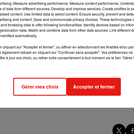
vertising; Measure advertising performance; Measure content performance; Unders
ns of data from different sources; Develop and improve services; Create profiles to 
alised content; Use limited data to select content; Ensure security, prevent and detect
ertising and content; Save and communicate privacy choices. These technologies
and browsing data to offer following functionalities: Identify devices based on infor
eolocation data; Match and combine data from other data sources; Link different de
nsmitted automatically.
cliquant sur "Accepter et fermer", ou affiner en sélectionnant les finalités et/ou pa
 également refuser en cliquant sur "Continuer sans accepter". Vos préférences ne 
tre à jour vos choix, ou retirer votre consentement à tout moment via le lien "Gérer 
nt 83 kilomètres de bouchons cumulés qui ont été relevés par
Gérer mes choix
Accepter et fermer
matinée depuis la levée du confinement. Mais on rappelle qu’en
es cumulés en temps normal au réveil.
 lors d’un épisode neigeux, on a relevé 739 kilomètres de boucho