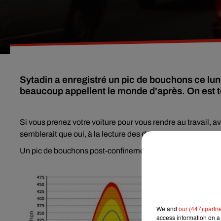
Sytadin a enregistré un pic de bouchons ce lun
beaucoup appellent le monde d'après. On est t
Si vous prenez votre voiture pour vous rendre au travail, a
semblerait que oui, à la lecture des données enregistrées 
Un pic de bouchons post-confinement a même été enregistr
We and
our (447) partn
access information on a 