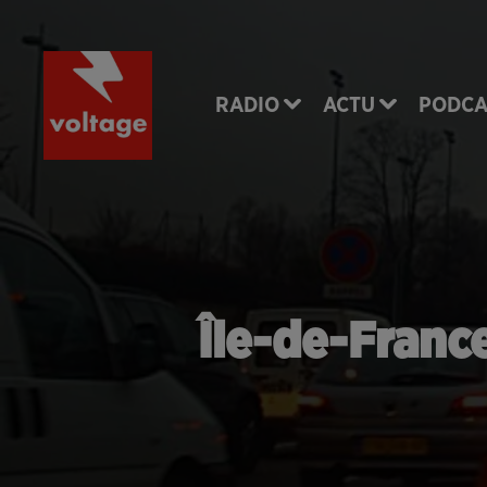
RADIO
ACTU
PODCA
Île-de-France