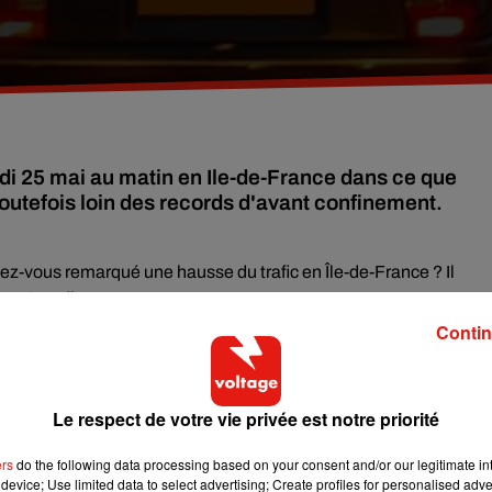
di 25 mai au matin en Ile-de-France dans ce que
outefois loin des records d'avant confinement.
vez-vous remarqué une hausse du trafic en Île-de-France ? Il
par Sytadin.
Contin
é ce lundi 25 mai au matin aux environ de 8h.
Le respect de votre vie privée est notre priorité
ers
do the following data processing based on your consent and/or our legitimate int
device; Use limited data to select advertising; Create profiles for personalised adver