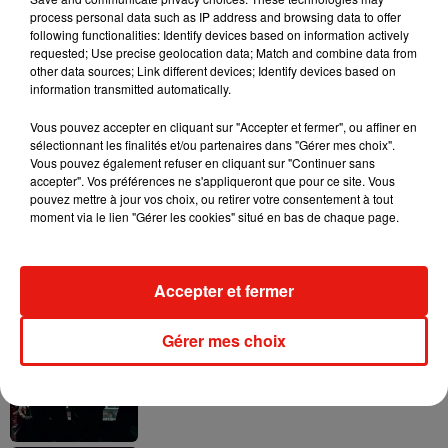
process personal data such as IP address and browsing data to offer
following functionalities: Identify devices based on information actively
requested; Use precise geolocation data; Match and combine data from
other data sources; Link different devices; Identify devices based on
information transmitted automatically.
Il y a 10 ans, DJ Snake changeait de
dimension avec son premier...
Vous pouvez accepter en cliquant sur "Accepter et fermer", ou affiner en
6 août 2026
sélectionnant les finalités et/ou partenaires dans "Gérer mes choix".
Vous pouvez également refuser en cliquant sur "Continuer sans
accepter". Vos préférences ne s'appliqueront que pour ce site. Vous
pouvez mettre à jour vos choix, ou retirer votre consentement à tout
moment via le lien "Gérer les cookies" situé en bas de chaque page.
Fred again.. et Latin Mafia dévoilent enfin
leur mixtape créée en...
3 août 2026
Accepter et fermer
Gérer mes choix
Swedish House Mafia et Lykke Li
dévoilent « Happiness Is So Sad »
31 juillet 2026