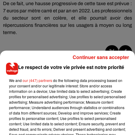
De ce fait, une hausse progressive de cette taxe est prévue :
7 euros par mètre carré et par an en 2022. Les professionnels
du secteur sont en colère, et elle pourrait avoir des
répercussions financières sur les usagers à moyen ou long
terme.
Continuer sans accepter
Musique
Le respect de votre vie privée est notre priorité
We and
our (447) partners
do the following data processing based on
RÜFÜS DU SOL annonce un nouvel
your consent and/or our legitimate interest: Store and/or access
album après sa tournée mondiale
information on a device; Use limited data to select advertising; Create
7 août 2026
profiles for personalised advertising; Use profiles to select personalised
advertising; Measure advertising performance; Measure content
performance; Understand audiences through statistics or combinations
of data from different sources; Develop and improve services; Create
profiles to personalise content; Use profiles to select personalised
content; Use limited data to select content; Ensure security, prevent and
Angèle et Amélie Lens dévoilent leur
detect fraud, and fix errors; Deliver and present advertising and content;
collaboration tant attendue
7 août 2026
Save and communicate privacy choices. These technologies may