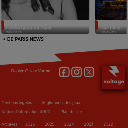
Netflix lance un immense Book
Des DJ sets au
Festival gratuit à Paris
Tour Eiffel !
3 août 2026
3 août 2026
+ DE PARIS NEWS
Design
Olivier Varma
Mentions légales
Règlements des jeux
Notice d’information RGPD
Plan du site
Archives
2026
2025
2024
2023
2022