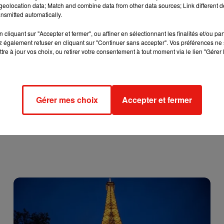
lement. « L'idée est évidemment de maintenir le secret fiscal des
eolocation data; Match and combine data from other data sources; Link different de
nsmitted automatically.
300 € pour les règlements en espèces. En carte bancaire, si la
talité », assure la DGFiP dans Le Parisien.
cliquant sur "Accepter et fermer", ou affiner en sélectionnant les finalités et/ou pa
 également refuser en cliquant sur "Continuer sans accepter". Vos préférences ne 
ron 2 millions de paiements seront faits chaque année chez les
tre à jour vos choix, ou retirer votre consentement à tout moment via le lien "Gérer 
 étendu à toute la France d’ici l’été.
Gérer mes choix
Accepter et fermer