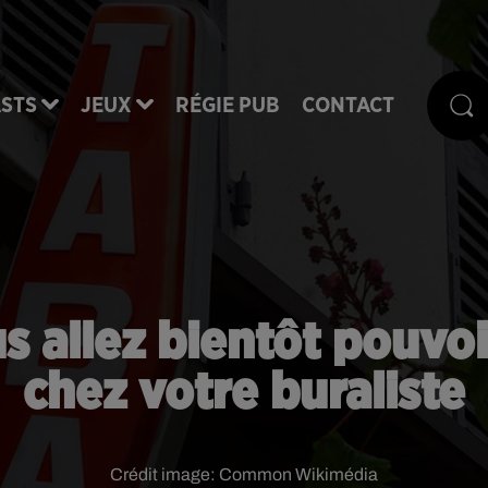
STS
JEUX
RÉGIE PUB
CONTACT
us allez bientôt pouvo
chez votre buraliste
Crédit image:
Common Wikimédia