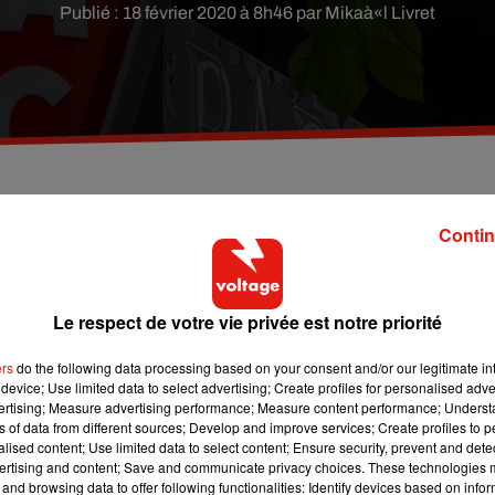
Publié : 18 février 2020 à 8h46 par Mikaà«l Livret
 tabac proposeront ce service dans 10 département e
Contin
Le respect de votre vie privée est notre priorité
 dans dix départements, dont l’Oise et les Yvelines (Corrèze, Côt
Vaucluse), permettront aux contribuables d’y payer taxe
ers
do the following data processing based on your consent and/or our legitimate int
 autre.
device; Use limited data to select advertising; Create profiles for personalised adver
vertising; Measure advertising performance; Measure content performance; Unders
é il y plusieurs mois un appel d'offres pour « multiplier les lieu
ns of data from different sources; Develop and improve services; Create profiles to 
et leur proposer des horaires plus larges. » La fédération des
alised content; Use limited data to select content; Ensure security, prevent and detect
ertising and content; Save and communicate privacy choices. These technologies
croché le contrat.
and browsing data to offer following functionalities: Identify devices based on infor