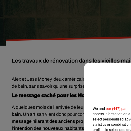
Les travaux de rénovation dans les vieilles ma
Alex et Jess Money, deux américains habitant à San José en 
de bain, sans savoir qu’une surprise les attendait derrière
Le message caché pour les Money de la pièce
A quelques mois de l’arrivée de leur premier enfant,
le cou
We and
our (447) partn
access information on a 
bain
. Un artisan vient donc pour commencer les travaux, a
select personalised ad
message hilarant des anciens propriétaires
. Collés derr
statistics or combinatio
l’intention des nouveaux habitants
.
profiles to select person