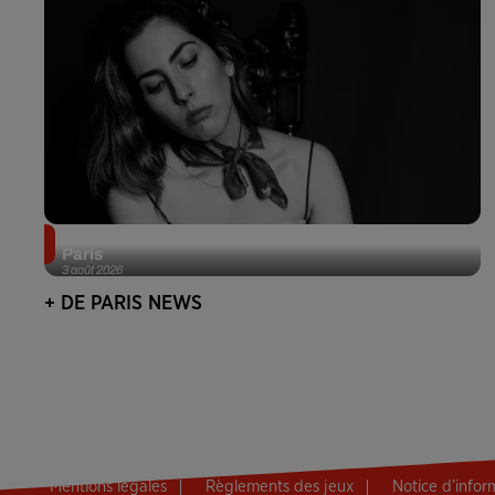
Netflix lance un immense Book Festival gratuit à
Paris
3 août 2026
+ DE PARIS NEWS
Mentions légales
Règlements des jeux
Notice d’info