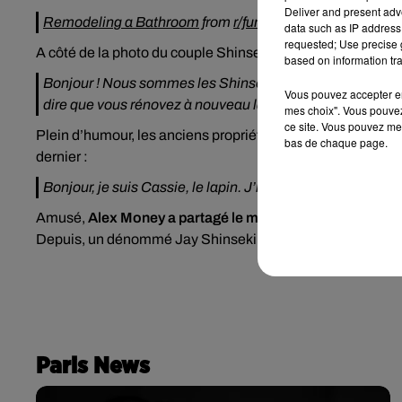
Deliver and present adv
Remodeling a Bathroom
from
r/funny
data such as IP address 
requested; Use precise g
A côté de la photo du couple Shinseki, un message très drô
based on information tra
Bonjour ! Nous sommes les Shinseki ! Nous avons rénové no
Vous pouvez accepter en 
dire que vous rénovez à nouveau la salle de bains. Qu'est-
mes choix". Vous pouvez
ce site. Vous pouvez met
Plein d’humour, les anciens propriétaires avaient égaleme
bas de chaque page.
dernier :
Bonjour, je suis Cassie, le lapin. J’habitais ici moi aussi (e
Amusé,
Alex Money a partagé le message vieux de 23 an
Depuis, un dénommé Jay Shinseki a assuré être
le grand
Paris News