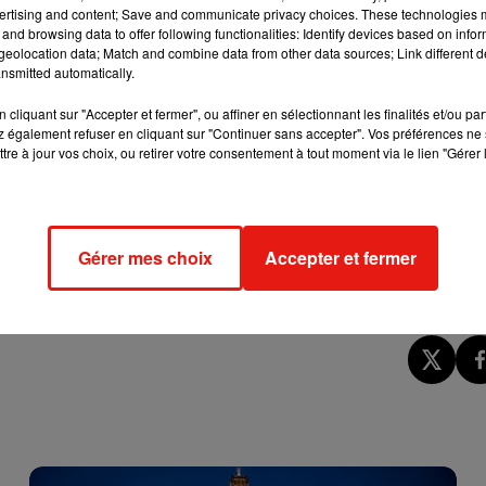
ertising and content; Save and communicate privacy choices. These technologies
and browsing data to offer following functionalities: Identify devices based on infor
eolocation data; Match and combine data from other data sources; Link different de
le :
nsmitted automatically.
tre salle de bains durant l'été 1995. Si vous lisez ceci, cela v
cliquant sur "Accepter et fermer", ou affiner en sélectionnant les finalités et/ou pa
ce qui n'allait pas !?
 également refuser en cliquant sur "Continuer sans accepter". Vos préférences ne 
tre à jour vos choix, ou retirer votre consentement à tout moment via le lien "Gérer 
nt laissé
une photo de leur lapin Cassie
avec un message de ce
t j’étais entraîné pour aller au pot).
Gérer mes choix
Accepter et fermer
s sur les réseaux sociaux
afin de retrouver la famille Shinseki.
-frère de l’homme sur la photo
. Histoire à suivre.