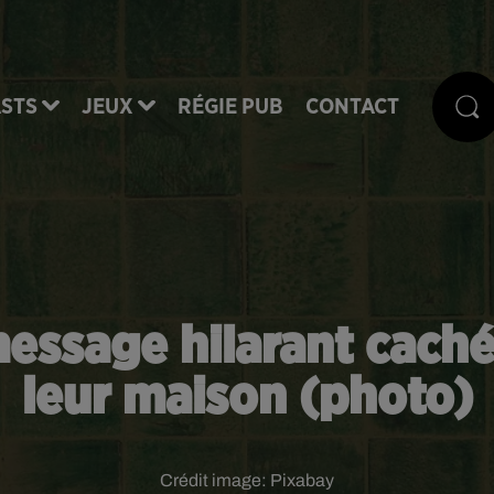
STS
JEUX
RÉGIE PUB
CONTACT
message hilarant caché
leur maison (photo)
Crédit image:
Pixabay