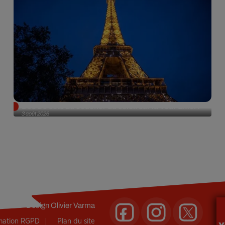
Des DJ sets au coucher du soleil sur la Tour Eiffel !
3 août 2026
Design
Olivier Varma
rmation RGPD
Plan du site