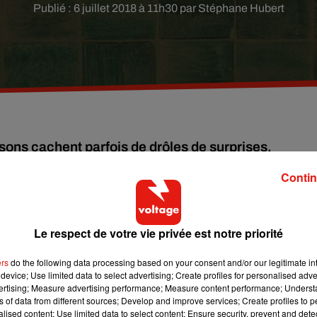
Publié : 6 juillet 2018 à 11h30 par Stéphane Hubert
isons cachent parfois de drôles de surprises.
Contin
Californie, ont décidé, il y a quelques jours de refaire leur sall
 les carreaux d’un des murs.
Le respect de votre vie privée est notre priorité
ple Money entreprend en effet de refaire entièrement la salle d
ers
do the following data processing based on your consent and/or our legitimate int
device; Use limited data to select advertising; Create profiles for personalised adver
vant de tomber, après avoir cassé les carreaux d’un mur, sur
un
vertising; Measure advertising performance; Measure content performance; Unders
ière une plaque de plâtre,
plusieurs photos et messages à
ns of data from different sources; Develop and improve services; Create profiles to 
alised content; Use limited data to select content; Ensure security, prevent and detect