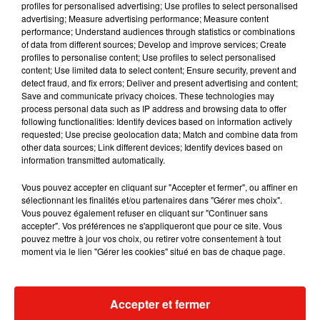
profiles for personalised advertising; Use profiles to select personalised
advertising; Measure advertising performance; Measure content
Musique
performance; Understand audiences through statistics or combinations
of data from different sources; Develop and improve services; Create
profiles to personalise content; Use profiles to select personalised
content; Use limited data to select content; Ensure security, prevent and
RÜFÜS DU SOL annonce un nouvel
detect fraud, and fix errors; Deliver and present advertising and content;
album après sa tournée mondiale
Save and communicate privacy choices. These technologies may
7 août 2026
process personal data such as IP address and browsing data to offer
following functionalities: Identify devices based on information actively
requested; Use precise geolocation data; Match and combine data from
other data sources; Link different devices; Identify devices based on
information transmitted automatically.
Angèle et Amélie Lens dévoilent leur
collaboration tant attendue
Vous pouvez accepter en cliquant sur "Accepter et fermer", ou affiner en
7 août 2026
sélectionnant les finalités et/ou partenaires dans "Gérer mes choix".
Vous pouvez également refuser en cliquant sur "Continuer sans
accepter". Vos préférences ne s'appliqueront que pour ce site. Vous
pouvez mettre à jour vos choix, ou retirer votre consentement à tout
moment via le lien "Gérer les cookies" situé en bas de chaque page.
Il y a 10 ans, DJ Snake changeait de
dimension avec son premier...
6 août 2026
Accepter et fermer