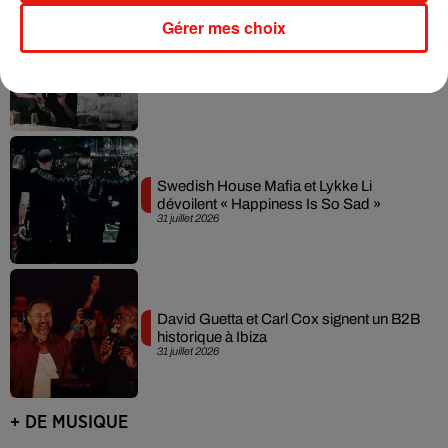
Gérer mes choix
Fred again.. et Latin Mafia dévoilent enfin
leur mixtape créée en...
3 août 2026
Swedish House Mafia et Lykke Li
dévoilent « Happiness Is So Sad »
31 juillet 2026
David Guetta et Carl Cox signent un B2B
historique à Ibiza
31 juillet 2026
+ DE MUSIQUE