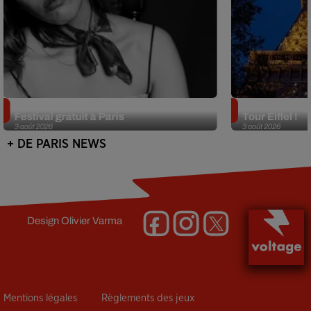
Netflix lance un immense Book
Des DJ sets au
Festival gratuit à Paris
Tour Eiffel !
3 août 2026
3 août 2026
+ DE PARIS NEWS
Design
Olivier Varma
Mentions légales
Règlements des jeux