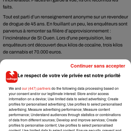
faits.
Tout est parti d’un renseignement anonyme sur un revendeur
de drogue de 45 ans. En fouillant un peu, les enquêteurs sont
parvenus à remonter sa filière d’approvisionnement :
l’incinérateur de St Ouen. Lors d'une perquisition, les
enquêteurs ont découvert deux kilos de cocaïne, trois kilos
de cannabis et 70.000 euros.
Continuer sans accepter
Le respect de votre vie privée est notre priorité
Musique
We and
our (447) partners
do the following data processing based on
your consent and/or our legitimate interest: Store and/or access
information on a device; Use limited data to select advertising; Create
Fred again.. et Latin Mafia dévoilent enfin
profiles for personalised advertising; Use profiles to select personalised
leur mixtape créée en...
advertising; Measure advertising performance; Measure content
3 août 2026
performance; Understand audiences through statistics or combinations
of data from different sources; Develop and improve services; Create
profiles to personalise content; Use profiles to select personalised
content; Use limited data to select content; Ensure security, prevent and