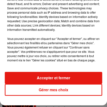
detect fraud, and fix errors; Deliver and present advertising and content;
Save and communicate privacy choices. These technologies may
Swedish House Mafia et Lykke Li
process personal data such as IP address and browsing data to offer
dévoilent « Happiness Is So Sad »
31 juillet 2026
following functionalities: Identify devices based on information actively
requested; Use precise geolocation data; Match and combine data from
other data sources; Link different devices; Identify devices based on
information transmitted automatically.
Vous pouvez accepter en cliquant sur "Accepter et fermer", ou affiner en
David Guetta et Carl Cox signent un B2B
sélectionnant les finalités et/ou partenaires dans "Gérer mes choix".
historique à Ibiza
Vous pouvez également refuser en cliquant sur "Continuer sans
31 juillet 2026
accepter". Vos préférences ne s'appliqueront que pour ce site. Vous
pouvez mettre à jour vos choix, ou retirer votre consentement à tout
moment via le lien "Gérer les cookies" situé en bas de chaque page.
Angèle officialise la sortie de "Run" avec
Amelie Lens
Accepter et fermer
31 juillet 2026
Gérer mes choix
Tomorrowland 2026 : le Top 10 des