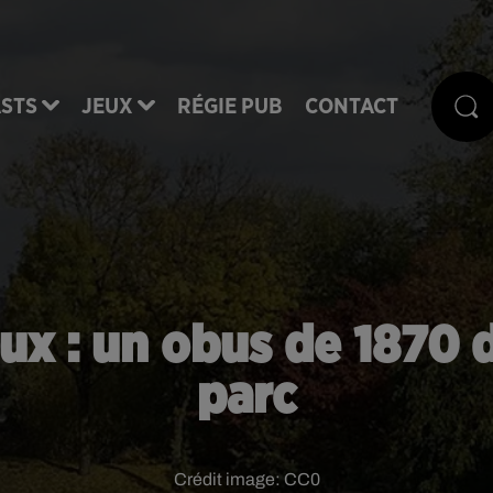
STS
JEUX
RÉGIE PUB
CONTACT
aux : un obus de 1870 
parc
Crédit image:
CC0