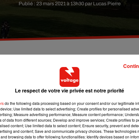
Publié : 23 mars 2021 à 13h30 par Lucas Pierre
e Saint-Germain, à Issy-les-Moulineaux (Hauts-de-
Contin
née, le parc est de nouveau ouvert.
Le respect de votre vie privée est notre priorité
ars, en fin de matinée, quelques personnes sont tombées sur…
nt-Germain, dans la commune des Hauts-de-Seine.
ers
do the following data processing based on your consent and/or our legitimate int
device; Use limited data to select advertising; Create profiles for personalised adver
vertising; Measure advertising performance; Measure content performance; Unders
ace. Selon eux, l’obus daterait de 1870 et aurait servi durant
ns of data from different sources; Develop and improve services; Create profiles to 
alised content; Use limited data to select content; Ensure security, prevent and detect
 la découverte d’un tel objet sont encore floues.
ertising and content; Save and communicate privacy choices. These technologies
and browsing data to offer following functionalities: Identify devices based on infor
tion des démineurs, avant d’être rouvert à la mi-journée.