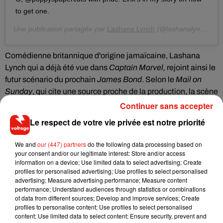
to get one.
Une publication partagée par
Lashana Lynch
(@lashanalynch) le
1
Comédienne britannique
d'origine jamaïcaine, Lashana
Lynch qui a déjà été vue dans
Captain Marvel,
rejoint ainsi le
futur scénario du prochain
James Bond
. Selon le
Mail on
Sunday
, qui cite une source proche de la production, la scène
d'introduction de ce changement de personnage s'annonce
Continuer sans accepter
très marquante. En effet, tandis que M demandera à l’agent
Le respect de votre vie privée est notre priorité
007 d’entrer dans la pièce, c’est Lashana Lynch, et non
Daniel Craig, qui s’avancera.
"Il y a une scène pivot au début
We and
our (447) partners
do the following data processing based on
du film où M dit 'Entrez 007'. Apparaît alors Lashana, qui est
your consent and/or our legitimate interest: Store and/or access
information on a device; Use limited data to select advertising; Create
une femme, belle, et noire"
, explique cette source au
Mail on
profiles for personalised advertising; Use profiles to select personalised
Sunday
qui décrit
"un moment à vous faire lâcher votre pop-
advertising; Measure advertising performance; Measure content
corn. James Bond est toujours James Bond. Mais il a été
performance; Understand audiences through statistics or combinations
of data from different sources; Develop and improve services; Create
remplacé en tant que 007 par cette femme incroyable".
profiles to personalise content; Use profiles to select personalised
Évidemment, James Bond serait
"attiré sexuellement par la
content; Use limited data to select content; Ensure security, prevent and
nouvelle 007"
et tenterait de la séduire, a ajouté cette même