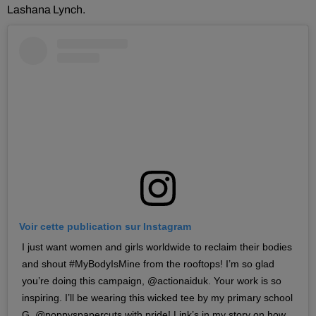
Lashana Lynch.
Voir cette publication sur Instagram
I just want women and girls worldwide to reclaim their bodies
and shout #MyBodyIsMine from the rooftops! I’m so glad
you’re doing this campaign, @actionaiduk. Your work is so
inspiring. I’ll be wearing this wicked tee by my primary school
G, @poppyspapercuts with pride! Link’s in my story on how