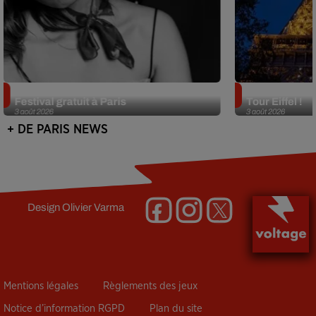
Netflix lance un immense Book
Des DJ sets au
Festival gratuit à Paris
Tour Eiffel !
3 août 2026
3 août 2026
+ DE PARIS NEWS
Design
Olivier Varma
Mentions légales
Règlements des jeux
Notice d’information RGPD
Plan du site