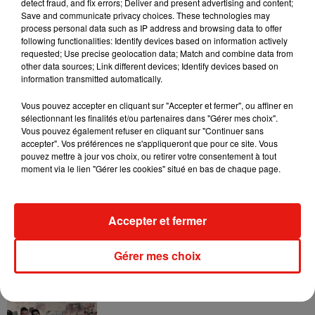
detect fraud, and fix errors; Deliver and present advertising and content;
Save and communicate privacy choices. These technologies may
source.
process personal data such as IP address and browsing data to offer
L’autre nouvelle – et possible spoiler – est le retour de
following functionalities: Identify devices based on information actively
requested; Use precise geolocation data; Match and combine data from
Christoph Waltz, alias Blofeld, après
Spectre
. Sa
other data sources; Link different devices; Identify devices based on
participation pourrait se résumer à une simple apparition, ou
information transmitted automatically.
un flash-back. Le secret a été révélé après que l’acteur ait été
Vous pouvez accepter en cliquant sur "Accepter et fermer", ou affiner en
aperçu sur le tournage.
sélectionnant les finalités et/ou partenaires dans "Gérer mes choix".
Vous pouvez également refuser en cliquant sur "Continuer sans
accepter". Vos préférences ne s'appliqueront que pour ce site. Vous
pouvez mettre à jour vos choix, ou retirer votre consentement à tout
moment via le lien "Gérer les cookies" situé en bas de chaque page.
Musique
Accepter et fermer
Il y a 10 ans, DJ Snake changeait de
dimension avec son premier...
6 août 2026
Gérer mes choix