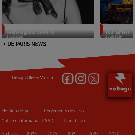
Netflix lance un immense Book
Des DJ sets au
Festival gratuit à Paris
Tour Eiffel !
3 août 2026
3 août 2026
+ DE PARIS NEWS
Design
Olivier Varma
Mentions légales
Règlements des jeux
Notice d’information RGPD
Plan du site
Archives
2026
2025
2024
2023
2022