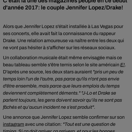
C'était la une des magazines people en ce début
d'année 2017: le couple Jennifer Lopez/Drake!
Alors que Jennifer Lopez s'était installée à Las Vegas pour
ses concerts, elle avait fait la connaissance du rappeur
Drake. Une relation amoureuse va naître entre les deux qui
ne vont pas hésiter à s'afficher sur les réseaux sociaux.
Un collaboration musicale était même envisagée mais ce
beau tableau semble s'être ternis selon le site américain
E!
.
D'après une source, les deux stars auraient
"pris un peu de
temps loin l'un de l'autre, pas parce qu'ils n'ont pas envie
d'être ensemble, mais parce que leurs emplois du temps
deviennent complètement déments." "J-Lo et Drake se
parlent toujours, les gens doivent savoir qu’ils ne sont pas
fâchés et qu’au­cun inci­dent ne s’est produit".
Une annonce que Jennifer Lopez semble confirmer sur son
instagram
avec une citation:
"Tout est une question de
timing. Si ça doit arriver, ça arrivera, et pour les bonnes