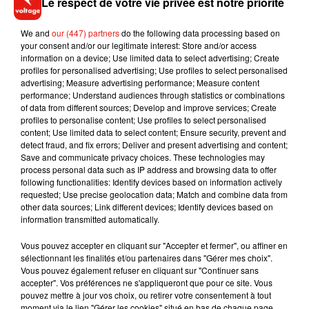
Le respect de votre vie privée est notre priorité
We and
our (447) partners
do the following data processing based on
your consent and/or our legitimate interest: Store and/or access
information on a device; Use limited data to select advertising; Create
profiles for personalised advertising; Use profiles to select personalised
advertising; Measure advertising performance; Measure content
performance; Understand audiences through statistics or combinations
of data from different sources; Develop and improve services; Create
profiles to personalise content; Use profiles to select personalised
content; Use limited data to select content; Ensure security, prevent and
detect fraud, and fix errors; Deliver and present advertising and content;
Musique
Save and communicate privacy choices. These technologies may
process personal data such as IP address and browsing data to offer
following functionalities: Identify devices based on information actively
requested; Use precise geolocation data; Match and combine data from
Il y a 10 ans, DJ Snake changeait de
other data sources; Link different devices; Identify devices based on
dimension avec son premier...
information transmitted automatically.
6 août 2026
Vous pouvez accepter en cliquant sur "Accepter et fermer", ou affiner en
sélectionnant les finalités et/ou partenaires dans "Gérer mes choix".
Vous pouvez également refuser en cliquant sur "Continuer sans
accepter". Vos préférences ne s'appliqueront que pour ce site. Vous
Fred again.. et Latin Mafia dévoilent enfin
pouvez mettre à jour vos choix, ou retirer votre consentement à tout
leur mixtape créée en...
moment via le lien "Gérer les cookies" situé en bas de chaque page.