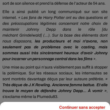
sort de son silence et prend la défense de l’acteur
de
54
ans
.
Elle a ainsi publié un long communiqué sur son site
internet.
« Les fans de Harry
Potter
ont eu des questions et
des préoccupations légitimes concernant notre choix de
maintenir Johnny Depp dans le rôle
[du
méchant
Grindelwald
]
(…)
.
Sur la base des éléments dont
nous disposons,
les producteurs et moi n'avons, non
seulement pas de problèmes avec le casting, mais
sommes aussi très sincèrement heureux d’avoir Johnny
pour incarner un personnage central dans les films
»
.
Une mise au point qui n’aura visiblement pas suffit à stopper
la polémique.
Sur les réseaux sociaux, les internautes se
sont montrés davantage déçus par leur auteure
préférée
.
«
Très déçue de
J.K
Rowling
.
Ancienne femme battue.
Et elle
trouve le moyen de défendre Johnny Depp…
À vomir »
,
s’exclame même la
Plumedu83
.
I'm saying what I can about the Grindelwald casting issue
Continuer sans accepter