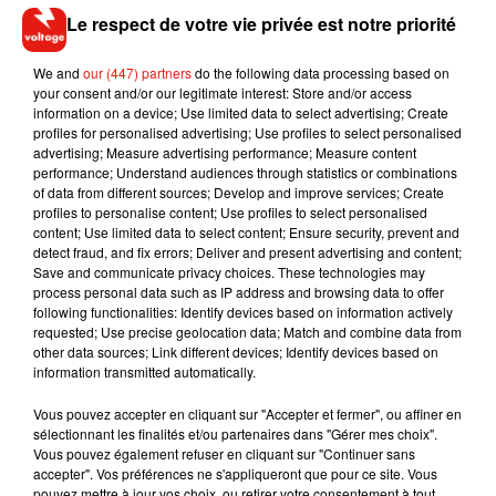
here:
https://t.co/NDMjy542Yv
Le respect de votre vie privée est notre priorité
— J.K. Rowling (@jk_rowling)
7 décembre 2017
We and
our (447) partners
do the following data processing based on
Très déçue de JK Rowling. Elle qui a bercé mon enfance.
your consent and/or our legitimate interest: Store and/or access
Ancienne femme battue. Et elle trouve le moyen de
information on a device; Use limited data to select advertising; Create
défendre Johnny Depp... A vomir.
profiles for personalised advertising; Use profiles to select personalised
advertising; Measure advertising performance; Measure content
— Meuf�x (@Plumedu83)
7 décembre 2017
performance; Understand audiences through statistics or combinations
of data from different sources; Develop and improve services; Create
profiles to personalise content; Use profiles to select personalised
content; Use limited data to select content; Ensure security, prevent and
detect fraud, and fix errors; Deliver and present advertising and content;
Save and communicate privacy choices. These technologies may
Musique
process personal data such as IP address and browsing data to offer
following functionalities: Identify devices based on information actively
requested; Use precise geolocation data; Match and combine data from
other data sources; Link different devices; Identify devices based on
Angèle et Amélie Lens dévoilent leur
information transmitted automatically.
collaboration tant attendue
7 août 2026
Vous pouvez accepter en cliquant sur "Accepter et fermer", ou affiner en
sélectionnant les finalités et/ou partenaires dans "Gérer mes choix".
Vous pouvez également refuser en cliquant sur "Continuer sans
accepter". Vos préférences ne s'appliqueront que pour ce site. Vous
pouvez mettre à jour vos choix, ou retirer votre consentement à tout