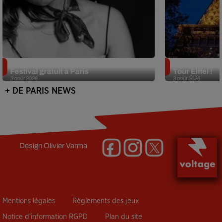
Netflix lance un immense Book
Des DJ sets au
Festival gratuit à Paris
Tour Eiffel !
3 août 2026
3 août 2026
+ DE PARIS NEWS
Design
Olivier Varma
Mentions légales
Règlements des jeux
Notice d’information RGPD
Plan du site