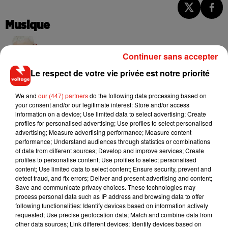
Musique
Continuer sans accepter
Il y a 10 ans, DJ Snake changeait de
dimension avec son premier...
Le respect de votre vie privée est notre priorité
6 août 2026
We and
our (447) partners
do the following data processing based on
your consent and/or our legitimate interest: Store and/or access
information on a device; Use limited data to select advertising; Create
profiles for personalised advertising; Use profiles to select personalised
Fred again.. et Latin Mafia dévoilent enfin
advertising; Measure advertising performance; Measure content
leur mixtape créée en...
performance; Understand audiences through statistics or combinations
3 août 2026
of data from different sources; Develop and improve services; Create
profiles to personalise content; Use profiles to select personalised
content; Use limited data to select content; Ensure security, prevent and
detect fraud, and fix errors; Deliver and present advertising and content;
Save and communicate privacy choices. These technologies may
process personal data such as IP address and browsing data to offer
Swedish House Mafia et Lykke Li
following functionalities: Identify devices based on information actively
dévoilent « Happiness Is So Sad »
31 juillet 2026
requested; Use precise geolocation data; Match and combine data from
other data sources; Link different devices; Identify devices based on