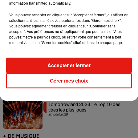
information transmitted automatically.
Vous pouvez accepter en cliquant sur "Accepter et fermer", ou affiner en
sélectionnant les finalités et/ou partenaires dans "Gérer mes choix".
David Guetta et Carl Cox signent un B2B
Vous pouvez également refuser en cliquant sur "Continuer sans
historique à Ibiza
accepter". Vos préférences ne s'appliqueront que pour ce site. Vous
31 juillet 2026
pouvez mettre à jour vos choix, ou retirer votre consentement à tout
moment via le lien "Gérer les cookies" situé en bas de chaque page.
Angèle officialise la sortie de "Run" avec
Accepter et fermer
Amelie Lens
31 juillet 2026
Gérer mes choix
Tomorrowland 2026 : le Top 10 des
titres les plus joués
30 juillet 2026
+ DE MUSIQUE