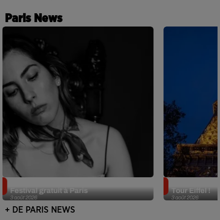
Paris News
Netflix lance un immense Book
Des DJ sets au
Festival gratuit à Paris
Tour Eiffel !
3 août 2026
3 août 2026
+ DE PARIS NEWS