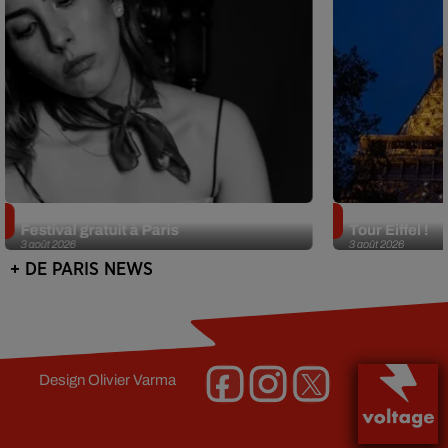
Netflix lance un immense Book
Des DJ sets au
Festival gratuit à Paris
Tour Eiffel !
3 août 2026
3 août 2026
+ DE PARIS NEWS
Design
Olivier Varma