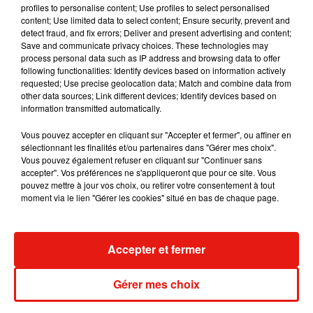
profiles to personalise content; Use profiles to select personalised
content; Use limited data to select content; Ensure security, prevent and
detect fraud, and fix errors; Deliver and present advertising and content;
Save and communicate privacy choices. These technologies may
process personal data such as IP address and browsing data to offer
Angèle et Amélie Lens dévoilent leur
following functionalities: Identify devices based on information actively
collaboration tant attendue
requested; Use precise geolocation data; Match and combine data from
7 août 2026
other data sources; Link different devices; Identify devices based on
information transmitted automatically.
Vous pouvez accepter en cliquant sur "Accepter et fermer", ou affiner en
sélectionnant les finalités et/ou partenaires dans "Gérer mes choix".
Vous pouvez également refuser en cliquant sur "Continuer sans
Il y a 10 ans, DJ Snake changeait de
accepter". Vos préférences ne s'appliqueront que pour ce site. Vous
dimension avec son premier...
6 août 2026
pouvez mettre à jour vos choix, ou retirer votre consentement à tout
moment via le lien "Gérer les cookies" situé en bas de chaque page.
Accepter et fermer
Fred again.. et Latin Mafia dévoilent enfin
leur mixtape créée en...
3 août 2026
Gérer mes choix