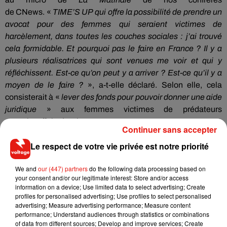
de
CNews
.
«
TIME’S
UP
qui offre la possibilité de prendre un
avocat pour des femmes qui seraient victimes de
harcèlement, dans toutes les couches sociales :
j’ai trouvé
cela formidable.
Et pourquoi pas le faire en France ?
Il y a
plusieurs réalisatrices qui sont venues me voir et qui y
réfléchissent.
Est-ce qu’on peut y a arriver ?
Est-ce qu’il y a
moyen de le faire ?
»,
a-t-elle déclaré.
Selon elle, cela
consisterait à «
lever des fonds pour pouvoir donner une aide
juridique
» aux femmes victimes de prédateurs
sexuels.
Affaire à suivre...
Continuer sans accepter
Le respect de votre vie privée est notre priorité
We and
our (447) partners
do the following data processing based on
Musique
your consent and/or our legitimate interest: Store and/or access
information on a device; Use limited data to select advertising; Create
profiles for personalised advertising; Use profiles to select personalised
advertising; Measure advertising performance; Measure content
RÜFÜS DU SOL annonce un nouvel
performance; Understand audiences through statistics or combinations
album après sa tournée mondiale
of data from different sources; Develop and improve services; Create
7 août 2026