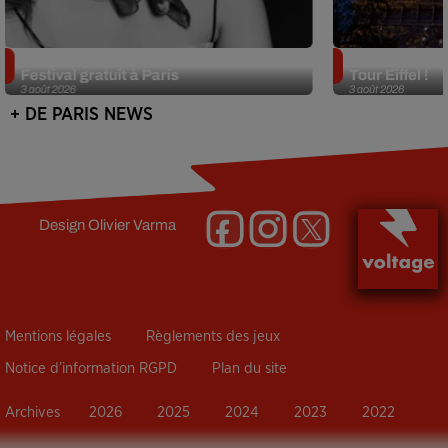
Netflix lance un immense Book
Des DJ sets au
Festival gratuit à Paris
Tour Eiffel !
3 août 2026
3 août 2026
+ DE PARIS NEWS
Design
Olivier Varma
Mentions légales
Règlements des jeux
Notice d’information RGPD
Plan du site
Archives
2026
2025
2024
2023
2022