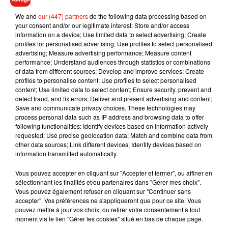
We and
our (447) partners
do the following data processing based on
your consent and/or our legitimate interest: Store and/or access
information on a device; Use limited data to select advertising; Create
profiles for personalised advertising; Use profiles to select personalised
advertising; Measure advertising performance; Measure content
performance; Understand audiences through statistics or combinations
of data from different sources; Develop and improve services; Create
profiles to personalise content; Use profiles to select personalised
content; Use limited data to select content; Ensure security, prevent and
Musique
detect fraud, and fix errors; Deliver and present advertising and content;
Save and communicate privacy choices. These technologies may
process personal data such as IP address and browsing data to offer
following functionalities: Identify devices based on information actively
RÜFÜS DU SOL annonce un nouvel
requested; Use precise geolocation data; Match and combine data from
album après sa tournée mondiale
other data sources; Link different devices; Identify devices based on
7 août 2026
information transmitted automatically.
Vous pouvez accepter en cliquant sur "Accepter et fermer", ou affiner en
sélectionnant les finalités et/ou partenaires dans "Gérer mes choix".
Vous pouvez également refuser en cliquant sur "Continuer sans
Angèle et Amélie Lens dévoilent leur
accepter". Vos préférences ne s'appliqueront que pour ce site. Vous
collaboration tant attendue
pouvez mettre à jour vos choix, ou retirer votre consentement à tout
7 août 2026
moment via le lien "Gérer les cookies" situé en bas de chaque page.