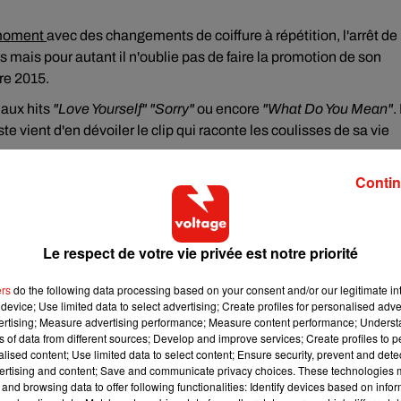
 moment
avec des changements de coiffure à répétition, l'arrêt de
s mais pour autant il n'oublie pas de faire la promotion de son
re 2015.
 aux hits
"Love Yourself" "Sorry"
ou encore
"What Do You Mean"
.
e vient d'en dévoiler le clip qui raconte les coulisses de sa vie
Contin
ris Bercy en septembre prochain pour sa tournée mondiale.
Le respect de votre vie privée est notre priorité
ers
do the following data processing based on your consent and/or our legitimate int
device; Use limited data to select advertising; Create profiles for personalised adver
vertising; Measure advertising performance; Measure content performance; Unders
ns of data from different sources; Develop and improve services; Create profiles to 
alised content; Use limited data to select content; Ensure security, prevent and detect
ertising and content; Save and communicate privacy choices. These technologies
and browsing data to offer following functionalities: Identify devices based on infor