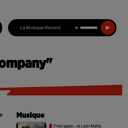
Live :
National
Webradios
Podcasts
La Musique Revient
-
"Company"
te
Musique
Fred again.. et Latin Mafia