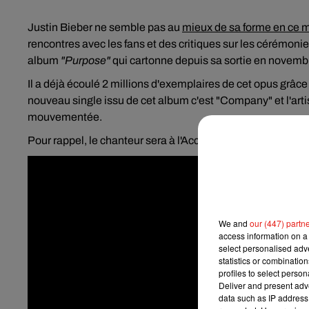
Justin Bieber ne semble pas au
mieux de sa forme en ce
rencontres avec les fans et des critiques sur les cérémonie
album
"Purpose"
qui cartonne depuis sa sortie en novemb
Il a déjà écoulé 2 millions d'exemplaires de cet opus grâce
nouveau single issu de cet album c'est "Company" et l'artist
mouvementée.
Pour rappel, le chanteur sera à l'AccorHotels Arena de Pa
We and
our (447) partn
access information on a 
select personalised ad
statistics or combinatio
profiles to select person
Deliver and present adv
data such as IP address 