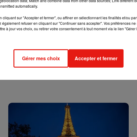
eolocation data; Match and combine data from other data sources; Link different de
nsmitted automatically.
cliquant sur "Accepter et fermer", ou affiner en sélectionnant les finalités et/ou pa
 également refuser en cliquant sur "Continuer sans accepter". Vos préférences ne 
tre à jour vos choix, ou retirer votre consentement à tout moment via le lien "Gérer 
Gérer mes choix
Accepter et fermer