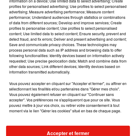
information on a device; Use limited data to select advertising; Create
profiles for personalised advertising; Use profiles to select personalised
advertising; Measure advertising performance; Measure content
Musique
performance; Understand audiences through statistics or combinations
of data from different sources; Develop and improve services; Create
profiles to personalise content; Use profiles to select personalised
content; Use limited data to select content; Ensure security, prevent and
RÜFÜS DU SOL annonce un nouvel
detect fraud, and fix errors; Deliver and present advertising and content;
album après sa tournée mondiale
Save and communicate privacy choices. These technologies may
7 août 2026
process personal data such as IP address and browsing data to offer
following functionalities: Identify devices based on information actively
requested; Use precise geolocation data; Match and combine data from
other data sources; Link different devices; Identify devices based on
information transmitted automatically.
Angèle et Amélie Lens dévoilent leur
Vous pouvez accepter en cliquant sur "Accepter et fermer", ou affiner en
collaboration tant attendue
sélectionnant les finalités et/ou partenaires dans "Gérer mes choix".
7 août 2026
Vous pouvez également refuser en cliquant sur "Continuer sans
accepter". Vos préférences ne s'appliqueront que pour ce site. Vous
pouvez mettre à jour vos choix, ou retirer votre consentement à tout
moment via le lien "Gérer les cookies" situé en bas de chaque page.
Il y a 10 ans, DJ Snake changeait de
dimension avec son premier...
6 août 2026
Accepter et fermer