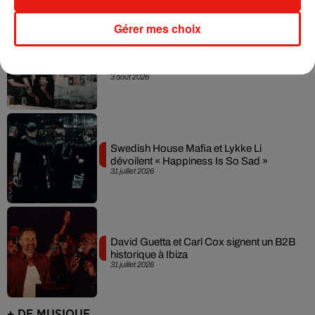
Gérer mes choix
Fred again.. et Latin Mafia dévoilent enfin
leur mixtape créée en...
3 août 2026
Swedish House Mafia et Lykke Li
dévoilent « Happiness Is So Sad »
31 juillet 2026
David Guetta et Carl Cox signent un B2B
historique à Ibiza
31 juillet 2026
+ DE MUSIQUE