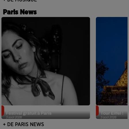
Paris News
Netflix lance un immense Book
Des DJ sets au
Festival gratuit à Paris
Tour Eiffel !
3 août 2026
3 août 2026
+ DE PARIS NEWS