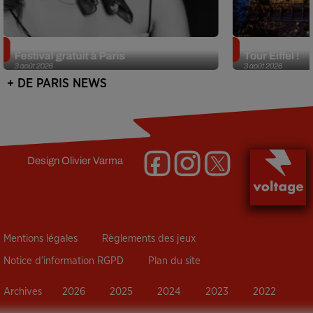
Netflix lance un immense Book
Des DJ sets au
Festival gratuit à Paris
Tour Eiffel !
3 août 2026
3 août 2026
+ DE PARIS NEWS
Design
Olivier Varma
Mentions légales
Règlements des jeux
Notice d’information RGPD
Plan du site
Archives
2026
2025
2024
2023
2022