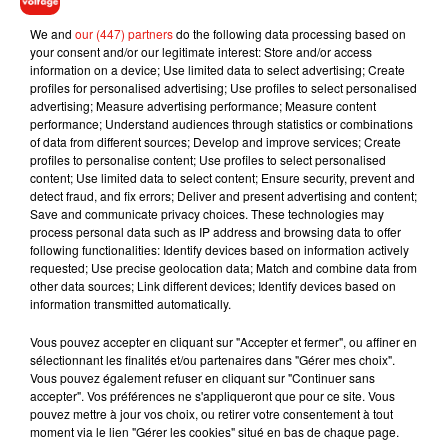
casting de choix : Alain Chabat, Audrey Fleurot, Géraldine
We and
our (447) partners
do the following data processing based on
Nakache, Clovis Cornillac, Antoine de Caunes ou
your consent and/or our legitimate interest: Store and/or access
Sting…
Kaamelott : Premier Volet,
ce sera à découvrir dès le
information on a device; Use limited data to select advertising; Create
profiles for personalised advertising; Use profiles to select personalised
21 juillet au cinéma.
advertising; Measure advertising performance; Measure content
performance; Understand audiences through statistics or combinations
of data from different sources; Develop and improve services; Create
profiles to personalise content; Use profiles to select personalised
content; Use limited data to select content; Ensure security, prevent and
Musique
detect fraud, and fix errors; Deliver and present advertising and content;
Save and communicate privacy choices. These technologies may
process personal data such as IP address and browsing data to offer
following functionalities: Identify devices based on information actively
RÜFÜS DU SOL annonce un nouvel
requested; Use precise geolocation data; Match and combine data from
album après sa tournée mondiale
other data sources; Link different devices; Identify devices based on
7 août 2026
information transmitted automatically.
Vous pouvez accepter en cliquant sur "Accepter et fermer", ou affiner en
sélectionnant les finalités et/ou partenaires dans "Gérer mes choix".
Vous pouvez également refuser en cliquant sur "Continuer sans
Angèle et Amélie Lens dévoilent leur
accepter". Vos préférences ne s'appliqueront que pour ce site. Vous
collaboration tant attendue
pouvez mettre à jour vos choix, ou retirer votre consentement à tout
7 août 2026
moment via le lien "Gérer les cookies" situé en bas de chaque page.