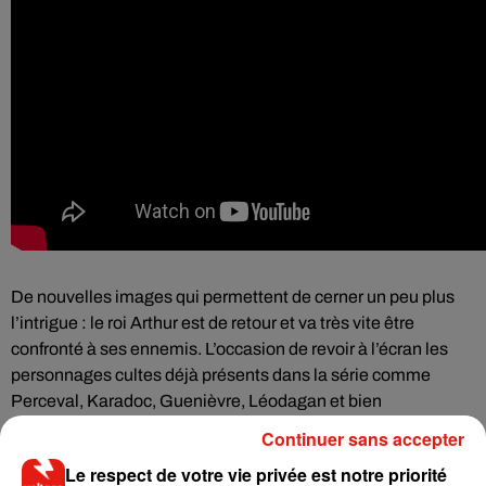
De nouvelles images qui permettent de cerner un peu plus
l’intrigue : le roi Arthur est de retour et va très vite être
confronté à ses ennemis. L’occasion de revoir à l’écran les
personnages cultes déjà présents dans la série comme
Perceval, Karadoc, Guenièvre, Léodagan et bien
évidemment le Roi Arthur.
Continuer sans accepter
Le respect de votre vie privée est notre priorité
S’ajoute à cette liste de nouveaux personnages, joués par un