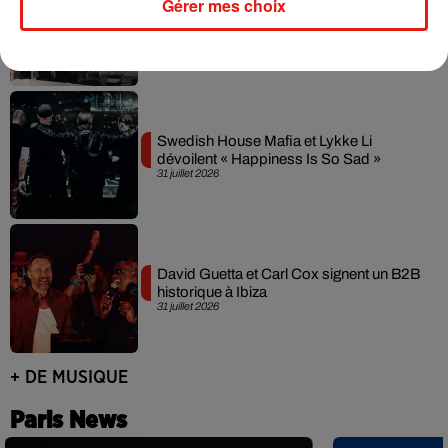
Gérer mes choix
Fred again.. et Latin Mafia dévoilent enfin
leur mixtape créée en...
3 août 2026
Swedish House Mafia et Lykke Li
dévoilent « Happiness Is So Sad »
31 juillet 2026
David Guetta et Carl Cox signent un B2B
historique à Ibiza
31 juillet 2026
+ DE MUSIQUE
Paris News