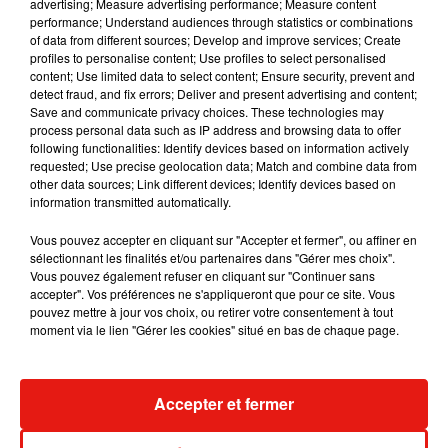
advertising; Measure advertising performance; Measure content
performance; Understand audiences through statistics or combinations
of data from different sources; Develop and improve services; Create
RÜFÜS DU SOL annonce un nouvel
profiles to personalise content; Use profiles to select personalised
album après sa tournée mondiale
content; Use limited data to select content; Ensure security, prevent and
7 août 2026
detect fraud, and fix errors; Deliver and present advertising and content;
Save and communicate privacy choices. These technologies may
process personal data such as IP address and browsing data to offer
following functionalities: Identify devices based on information actively
requested; Use precise geolocation data; Match and combine data from
other data sources; Link different devices; Identify devices based on
Angèle et Amélie Lens dévoilent leur
information transmitted automatically.
collaboration tant attendue
7 août 2026
Vous pouvez accepter en cliquant sur "Accepter et fermer", ou affiner en
sélectionnant les finalités et/ou partenaires dans "Gérer mes choix".
Vous pouvez également refuser en cliquant sur "Continuer sans
accepter". Vos préférences ne s'appliqueront que pour ce site. Vous
pouvez mettre à jour vos choix, ou retirer votre consentement à tout
Il y a 10 ans, DJ Snake changeait de
moment via le lien "Gérer les cookies" situé en bas de chaque page.
dimension avec son premier...
6 août 2026
Accepter et fermer