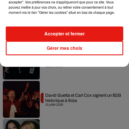
accepter". Vos préférences ne s'appliqueront que pour ce site. Vous
pouvez mettre à jour vos choix, ou retirer votre consentement à tout
moment via le lien "Gérer les cookies" situé en bas de chaque page.
Fred again.. et Latin Mafia dévoilent enfin
leur mixtape créée en...
3 août 2026
Accepter et fermer
Gérer mes choix
Swedish House Mafia et Lykke Li
dévoilent « Happiness Is So Sad »
31 juillet 2026
David Guetta et Carl Cox signent un B2B
historique à Ibiza
31 juillet 2026