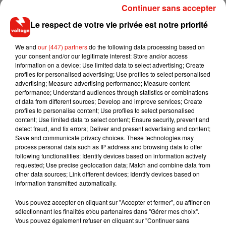
Continuer sans accepter
Le respect de votre vie privée est notre priorité
#aboutyesterday #16juillet2018 #mylove #myprecious
We and
our (447) partners
do the following data processing based on
your consent and/or our legitimate interest: Store and/or access
#sohappy #happymum #happytime #myfamily
information on a device; Use limited data to select advertising; Create
�x�‍�x�‍�x�‍�x� #welcomemybaby
profiles for personalised advertising; Use profiles to select personalised
�xÈxÈ�xÈxÈxÈxÈx�
advertising; Measure advertising performance; Measure content
performance; Understand audiences through statistics or combinations
Une publication partagée par
Karine Ferri
(@karineferri) le
16 Juil. 2018 à 10 :52 PDT
of data from different sources; Develop and improve services; Create
profiles to personalise content; Use profiles to select personalised
content; Use limited data to select content; Ensure security, prevent and
detect fraud, and fix errors; Deliver and present advertising and content;
Save and communicate privacy choices. These technologies may
process personal data such as IP address and browsing data to offer
Musique
following functionalities: Identify devices based on information actively
requested; Use precise geolocation data; Match and combine data from
other data sources; Link different devices; Identify devices based on
information transmitted automatically.
Il y a 10 ans, DJ Snake changeait de
dimension avec son premier...
Vous pouvez accepter en cliquant sur "Accepter et fermer", ou affiner en
6 août 2026
sélectionnant les finalités et/ou partenaires dans "Gérer mes choix".
Vous pouvez également refuser en cliquant sur "Continuer sans