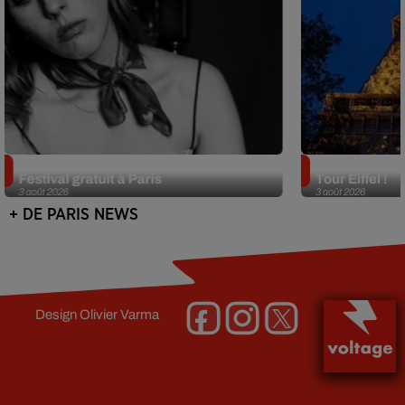
Netflix lance un immense Book
Des DJ sets au
Festival gratuit à Paris
Tour Eiffel !
3 août 2026
3 août 2026
+ DE PARIS NEWS
Design
Olivier Varma