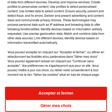
of data from different sources; Develop and improve services; Create
— Ellen DeGeneres (@TheEllenShow)
25 octobre 2017
profiles to personalise content; Use profiles to select personalised
content; Use limited data to select content; Ensure security, prevent and
How is this acceptable with everything going on in
detect fraud, and fix errors; Deliver and present advertising and content;
Hollywood. If it was a man he would be blasted. Oh, that’s
Save and communicate privacy choices. These technologies may
right she is lesbian.
#unreal
process personal data such as IP address and browsing data to offer
following functionalities: Identify devices based on information actively
— deploravet�xÈ️�x!Èx!� (@jMOTOrist)
25
requested; Use precise geolocation data; Match and combine data from
other data sources; Link different devices; Identify devices based on
octobre 2017
information transmitted automatically.
That’s bs this has nothing to do with gay or straight. It has
Vous pouvez accepter en cliquant sur "Accepter et fermer", ou affiner en
to do with treating others as objects. I love Ellen but gotta
sélectionnant les finalités et/ou partenaires dans "Gérer mes choix".
say stupid post
Vous pouvez également refuser en cliquant sur "Continuer sans
accepter". Vos préférences ne s'appliqueront que pour ce site. Vous
— KT designs (@ktadamsdesigns)
29 octobre 2017
pouvez mettre à jour vos choix, ou retirer votre consentement à tout
moment via le lien "Gérer les cookies" situé en bas de chaque page.
Musique
Accepter et fermer
Gérer mes choix
RÜFÜS DU SOL annonce un nouvel