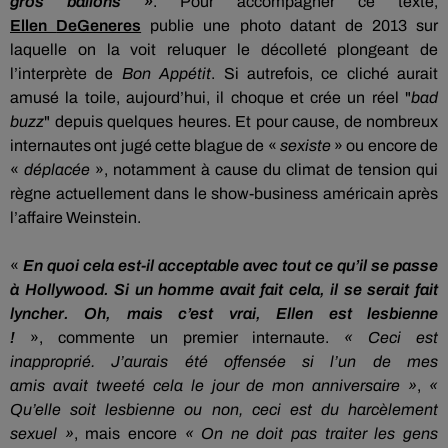
gros ballons »
.
Pour accompagner ce texte,
Ellen
DeGeneres
publie une photo datant de 2013 sur
laquelle on la voit reluquer le décolleté plongeant de
l’interprète de
Bon Appétit
.
Si autrefois, ce cliché aurait
amusé la toile, aujourd’hui, il choque et crée un réel "
bad
buzz
" depuis quelques heures.
Et pour cause, de nombreux
internautes ont jugé cette blague de «
sexiste
» ou encore de
«
déplacée
», notamment à cause du climat de tension qui
règne actuellement dans le show-business américain après
l’affaire
Weinstein
.
«
En quoi cela est-il acceptable avec tout ce qu’il se passe
à Hollywood.
Si un homme avait fait
cela
, il se serait fait
lyncher.
Oh, mais c’est vrai, Ellen est lesbienne
!
»,
commente un premier internaute.
« Ceci est
inapproprié.
J’aurais été offensée si l’un de mes
amis avait
tweeté
cela le jour de mon anniversaire »
,
«
Qu’elle soit lesbienne ou non, ceci est du harcèlement
sexuel »
, mais encore
« On ne doit pas traiter les gens