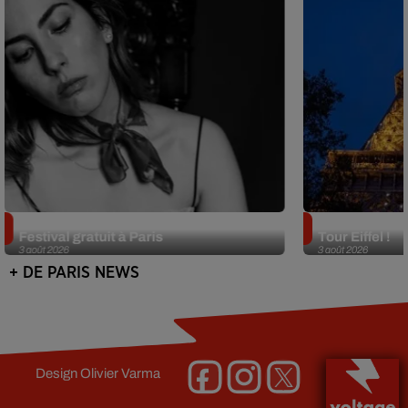
Netflix lance un immense Book
Des DJ sets au
Festival gratuit à Paris
Tour Eiffel !
3 août 2026
3 août 2026
+ DE PARIS NEWS
Design
Olivier Varma