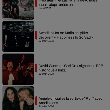
Fred again.. et Latin Mafia dévoilent enfin
leur mixtape créée en...
3 août 2026
Swedish House Mafia et Lykke Li
dévoilent « Happiness Is So Sad »
31 juillet 2026
David Guetta et Carl Cox signent un B2B
historique à Ibiza
31 juillet 2026
Angèle officialise la sortie de "Run" avec
Amelie Lens
31 juillet 2026