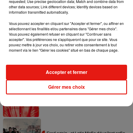
requested; Use precise geolocation data; Match and combine data from
millions.
other data sources; Link different devices; Identify devices based on
information transmitted automatically.
Vous pouvez accepter en cliquant sur "Accepter et fermer", ou affiner en
sélectionnant les finalités et/ou partenaires dans "Gérer mes choix".
Musique
Vous pouvez également refuser en cliquant sur "Continuer sans
accepter". Vos préférences ne s'appliqueront que pour ce site. Vous
pouvez mettre à jour vos choix, ou retirer votre consentement à tout
moment via le lien "Gérer les cookies" situé en bas de chaque page.
Angèle et Amélie Lens dévoilent leur
collaboration tant attendue
7 août 2026
Accepter et fermer
Gérer mes choix
Il y a 10 ans, DJ Snake changeait de
dimension avec son premier...
6 août 2026