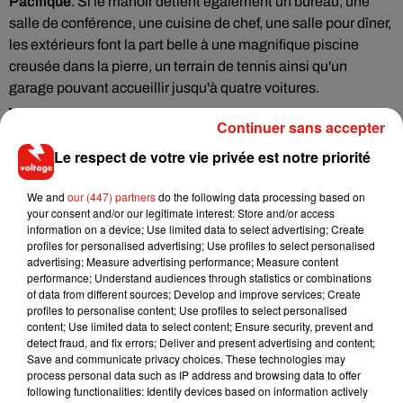
Pacifique
. Si le manoir détient également un bureau, une
salle de conférence, une cuisine de chef, une salle pour dîner,
les extérieurs font la part belle à une magnifique piscine
creusée dans la pierre, un terrain de tennis ainsi qu'un
garage pouvant accueillir jusqu'à quatre voitures.
I wish I was Katy Perry soooo bad rn she really just bought a
Continuer sans accepter
beautiful $14M montecito house and has orlando bloom to
Le respect de votre vie privée est notre priorité
feed her grapes poolside whenever she wants
pic.twitter.com/PoetZYzS30
We and
our (447) partners
do the following data processing based on
your consent and/or our legitimate interest: Store and/or access
— yessi... (@yessig_)
October 20, 2020
information on a device; Use limited data to select advertising; Create
Katy Perry and Orlando Bloom bought a new house in
profiles for personalised advertising; Use profiles to select personalised
advertising; Measure advertising performance; Measure content
Montecito, California for $14.2M, Variety reports�x܍
performance; Understand audiences through statistics or combinations
pic.twitter.com/d5cgofHy7g
of data from different sources; Develop and improve services; Create
profiles to personalise content; Use profiles to select personalised
— Rodrigo Perry �xR� (@rodrigoperry_)
October 20,
content; Use limited data to select content; Ensure security, prevent and
2020
detect fraud, and fix errors; Deliver and present advertising and content;
Save and communicate privacy choices. These technologies may
Pour rappel, la fortune de Katy Perry est estimée à 330
process personal data such as IP address and browsing data to offer
following functionalities: Identify devices based on information actively
millions de dollars et celle d'Orlando Bloom à environ 40