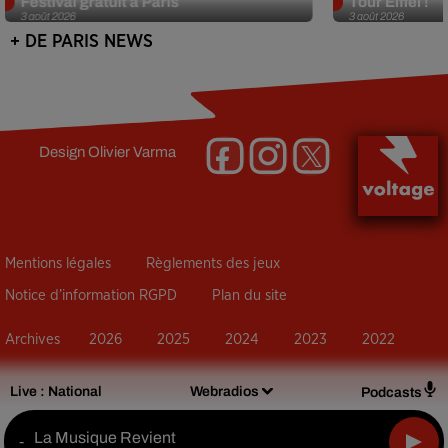
Festival gratuit à Paris
Tour Eiffel !
3 août 2026
3 août 2026
+ DE PARIS NEWS
Design
Olivier Varma
Mentions légales
Règlements des jeux
Notice d’information RGPD
Plan du site
Archives
2026
2025
2024
2023
2022
Live :
National
Webradios
Podcasts
La Musique Revient
-