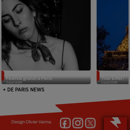
Netflix lance un immense Book
Des DJ sets au
Festival gratuit à Paris
Tour Eiffel !
3 août 2026
3 août 2026
+ DE PARIS NEWS
Design
Olivier Varma