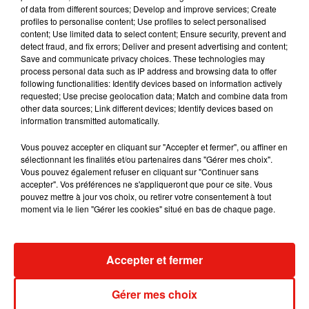
de transparence dont ils peuvent désormais être tenus
of data from different sources; Develop and improve services; Create
responsables
"
, a ainsi souligné la directrice de campagne
profiles to personalise content; Use profiles to select personalised
content; Use limited data to select content; Ensure security, prevent and
chez
World Animal Protection
, Lindsay Duncan.
detect fraud, and fix errors; Deliver and present advertising and content;
Save and communicate privacy choices. These technologies may
Désireux de s'améliorer, KFC aimerait également influencer
process personal data such as IP address and browsing data to offer
ses 34 fournisseurs à miser sur des races à croissance plus
following functionalities: Identify devices based on information actively
lente, moins sujettes aux maladies et aux blessures, et donc
requested; Use precise geolocation data; Match and combine data from
other data sources; Link different devices; Identify devices based on
nécéssitant moins d'antibiotiques. Le géant du fast-food
information transmitted automatically.
souhaite aussi
réduire la densité de stockage dans ses
fermes fournisseurs
. Une décision qui va dans la lignée de
Vous pouvez accepter en cliquant sur "Accepter et fermer", ou affiner en
sélectionnant les finalités et/ou partenaires dans "Gérer mes choix".
son adhésion à
Better Chicken Commitment (BCC)
dirigé
Vous pouvez également refuser en cliquant sur "Continuer sans
par une ONG pour améliorer les normes de bien-être animal
accepter". Vos préférences ne s'appliqueront que pour ce site. Vous
pour les oiseaux.
pouvez mettre à jour vos choix, ou retirer votre consentement à tout
moment via le lien "Gérer les cookies" situé en bas de chaque page.
Accepter et fermer
Musique
Gérer mes choix