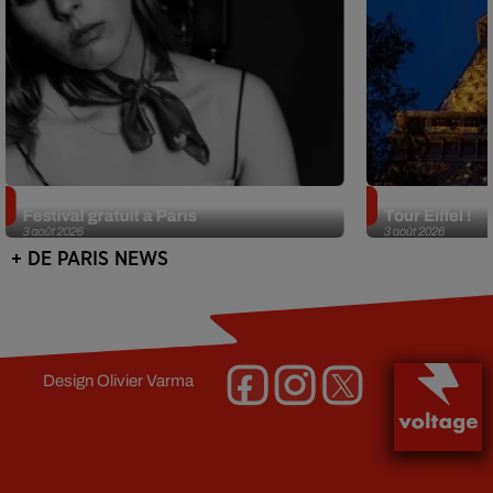
Netflix lance un immense Book
Des DJ sets au
Festival gratuit à Paris
Tour Eiffel !
3 août 2026
3 août 2026
+ DE PARIS NEWS
Design
Olivier Varma