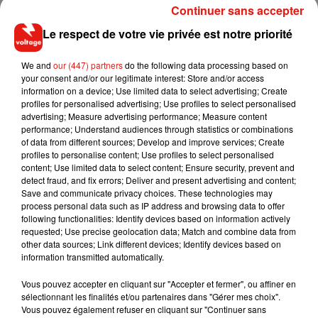
des mères avec l'arrivée de notre quatrième enfant. Nous
Continuer sans accepter
sommes plus que comblés, nous avons tout ce qu'il nous
Le respect de votre vie privée est notre priorité
faut",
lit-on sur la photo qui est une capture d'écran d'un
échange de SMS entre Kim Kardashian et son mari.
We and
our (447) partners
do the following data processing based on
Le petit frère de North (5 ans), Saint (3 ans) et Chicago (1 an)
your consent and/or our legitimate interest: Store and/or access
information on a device; Use limited data to select advertising; Create
porte ainsi un prénom religieux qui s’inscrit directement dans
profiles for personalised advertising; Use profiles to select personalised
les projets artistiques de son père, Kanye West. Chaque
advertising; Measure advertising performance; Measure content
dimanche, le rappeur dirige un office religieux,
"le Sunday
performance; Understand audiences through statistics or combinations
of data from different sources; Develop and improve services; Create
service"
, mêlant musique et spiritualité.
profiles to personalise content; Use profiles to select personalised
content; Use limited data to select content; Ensure security, prevent and
detect fraud, and fix errors; Deliver and present advertising and content;
Save and communicate privacy choices. These technologies may
process personal data such as IP address and browsing data to offer
Musique
following functionalities: Identify devices based on information actively
requested; Use precise geolocation data; Match and combine data from
other data sources; Link different devices; Identify devices based on
information transmitted automatically.
RÜFÜS DU SOL annonce un nouvel
album après sa tournée mondiale
Vous pouvez accepter en cliquant sur "Accepter et fermer", ou affiner en
7 août 2026
sélectionnant les finalités et/ou partenaires dans "Gérer mes choix".
Vous pouvez également refuser en cliquant sur "Continuer sans