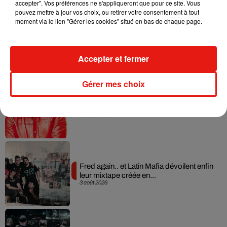
accepter". Vos préférences ne s'appliqueront que pour ce site. Vous
pouvez mettre à jour vos choix, ou retirer votre consentement à tout
moment via le lien "Gérer les cookies" situé en bas de chaque page.
Angèle et Amélie Lens dévoilent leur
collaboration tant attendue
7 août 2026
Accepter et fermer
Gérer mes choix
Il y a 10 ans, DJ Snake changeait de
dimension avec son premier...
6 août 2026
Fred again.. et Latin Mafia dévoilent enfin
leur mixtape créée en...
3 août 2026