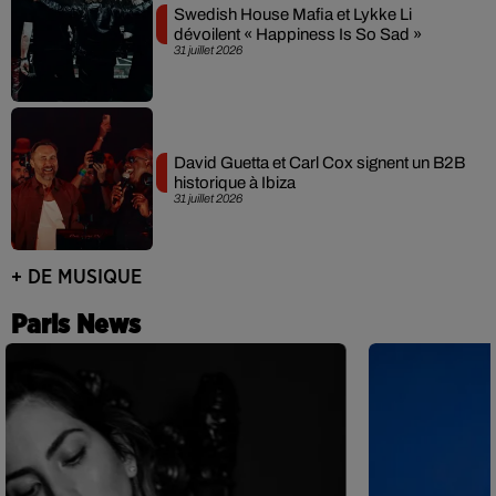
Swedish House Mafia et Lykke Li
dévoilent « Happiness Is So Sad »
31 juillet 2026
David Guetta et Carl Cox signent un B2B
historique à Ibiza
31 juillet 2026
+ DE MUSIQUE
Paris News