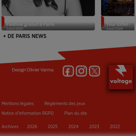
Netflix lance un immense Book
Des DJ sets au
Festival gratuit à Paris
Tour Eiffel !
3 août 2026
3 août 2026
+ DE PARIS NEWS
Design
Olivier Varma
Mentions légales
Règlements des jeux
Notice d’information RGPD
Plan du site
Archives
2026
2025
2024
2023
2022