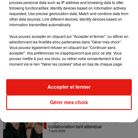
process personal data such as IP address and browsing data to offer
21ème édition de
Koh-Lanta
,
composée uniquement de
following functionalities: Identify devices based on information actively
candidats anonymes. La dernière saison
Koh-Lanta : L’île
requested; Use precise geolocation data; Match and combine data from
other data sources; Link different devices; Identify devices based on
des héros
a réuni, en moyenne, 6,6 millions de
information transmitted automatically.
téléspectateurs, pour 26,1% de part d’audience.
Vous pouvez accepter en cliquant sur "Accepter et fermer", ou affiner en
sélectionnant les finalités et/ou partenaires dans "Gérer mes choix".
Vous pouvez également refuser en cliquant sur "Continuer sans
accepter". Vos préférences ne s'appliqueront que pour ce site. Vous
Musique
pouvez mettre à jour vos choix, ou retirer votre consentement à tout
moment via le lien "Gérer les cookies" situé en bas de chaque page.
RÜFÜS DU SOL annonce un nouvel
album après sa tournée mondiale
Accepter et fermer
7 août 2026
Gérer mes choix
Angèle et Amélie Lens dévoilent leur
collaboration tant attendue
7 août 2026