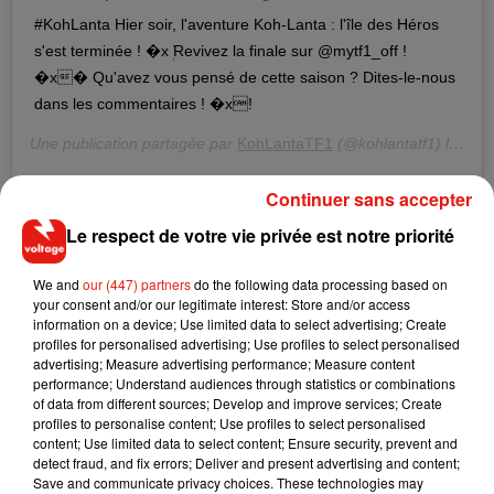
#KohLanta Hier soir, l'aventure Koh-Lanta : l'île des Héros
s'est terminée ! �xܲ Revivez la finale sur @mytf1_off !
�x� Qu'avez vous pensé de cette saison ? Dites-le-nous
dans les commentaires ! �x!
Une publication partagée par
KohLantaTF1
(@kohlantatf1) le
6 Ju
Continuer sans accepter
Le combat des régions
Le respect de votre vie privée est notre priorité
Une future saison marquée par une nouveauté inédite, et pas
des moindres ! En effet, selon les informations recueillies par
We and
our (447) partners
do the following data processing based on
Télé Loisirs,
les aventuriers de cette prochaine édition seront
your consent and/or our legitimate interest: Store and/or access
information on a device; Use limited data to select advertising; Create
répartis dans des équipes non déterminées par des chefs
profiles for personalised advertising; Use profiles to select personalised
d'équipe mais par... leur région d'origine. Ainsi, les candidats
advertising; Measure advertising performance; Measure content
venant du Sud affronteront ceux du Nord, du Grand Ouest et
performance; Understand audiences through statistics or combinations
of data from different sources; Develop and improve services; Create
du Grand Est de la France. Pour la première fois dans
profiles to personalise content; Use profiles to select personalised
l'histoire de
Koh-lanta
, il y aura donc au programme quatre
content; Use limited data to select content; Ensure security, prevent and
équipes.
Pour rappel, pour la quatrième fois
detect fraud, and fix errors; Deliver and present advertising and content;
Save and communicate privacy choices. These technologies may
consécutive,
c’est aux îles Fidji que se déroulera cette