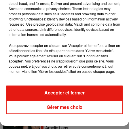
detect fraud, and fix errors; Deliver and present advertising and content;
Fred again.. et Latin Mafia dévoilent enfin
Save and communicate privacy choices. These technologies may
leur mixtape créée en...
process personal data such as IP address and browsing data to offer
3 août 2026
following functionalities: Identify devices based on information actively
requested; Use precise geolocation data; Match and combine data from
other data sources; Link different devices; Identify devices based on
information transmitted automatically.
Vous pouvez accepter en cliquant sur "Accepter et fermer", ou affiner en
Swedish House Mafia et Lykke Li
sélectionnant les finalités et/ou partenaires dans "Gérer mes choix".
dévoilent « Happiness Is So Sad »
31 juillet 2026
Vous pouvez également refuser en cliquant sur "Continuer sans
accepter". Vos préférences ne s'appliqueront que pour ce site. Vous
pouvez mettre à jour vos choix, ou retirer votre consentement à tout
moment via le lien "Gérer les cookies" situé en bas de chaque page.
David Guetta et Carl Cox signent un B2B
historique à Ibiza
Accepter et fermer
31 juillet 2026
Gérer mes choix
Angèle officialise la sortie de "Run" avec
Amelie Lens