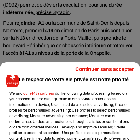
(D992) permet de dévier la circulation, pour une
durée
indéterminée
,
précise Sytadin
.
Pour
rejoindre l'A1
ou la commune de Saint-Denis depuis
Nanterre, prendre l'A14 en direction de Paris puis continuer
sur la N13 en direction de la Porte Maillot puis prendre le
boulevard Périphérique en chaussée intérieure et retrouver
l'accès à l'A1 au niveau de la porte de la Chapelle.
Continuer sans accepter
Le respect de votre vie privée est notre priorité
Musique
We and
our (447) partners
do the following data processing based on
your consent and/or our legitimate interest: Store and/or access
information on a device; Use limited data to select advertising; Create
Il y a 10 ans, DJ Snake changeait de
profiles for personalised advertising; Use profiles to select personalised
dimension avec son premier...
advertising; Measure advertising performance; Measure content
6 août 2026
performance; Understand audiences through statistics or combinations
of data from different sources; Develop and improve services; Create
profiles to personalise content; Use profiles to select personalised
content; Use limited data to select content; Ensure security, prevent and