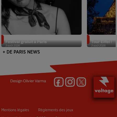
Netflix lance un immense Book
Des DJ sets au
Festival gratuit à Paris
Tour Eiffel !
3 août 2026
3 août 2026
+ DE PARIS NEWS
Design
Olivier Varma
Mentions légales
Règlements des jeux