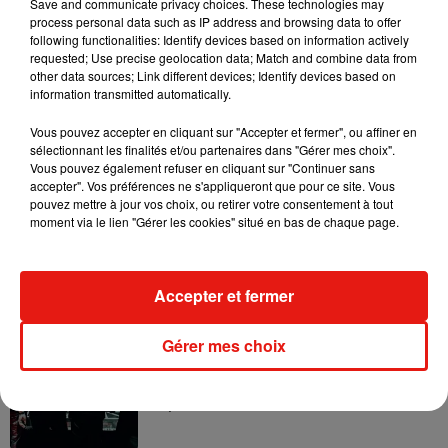
Save and communicate privacy choices. These technologies may
7 août 2026
process personal data such as IP address and browsing data to offer
following functionalities: Identify devices based on information actively
requested; Use precise geolocation data; Match and combine data from
other data sources; Link different devices; Identify devices based on
information transmitted automatically.
Il y a 10 ans, DJ Snake changeait de
dimension avec son premier...
Vous pouvez accepter en cliquant sur "Accepter et fermer", ou affiner en
6 août 2026
sélectionnant les finalités et/ou partenaires dans "Gérer mes choix".
Vous pouvez également refuser en cliquant sur "Continuer sans
accepter". Vos préférences ne s'appliqueront que pour ce site. Vous
pouvez mettre à jour vos choix, ou retirer votre consentement à tout
moment via le lien "Gérer les cookies" situé en bas de chaque page.
Fred again.. et Latin Mafia dévoilent enfin
leur mixtape créée en...
3 août 2026
Accepter et fermer
Gérer mes choix
Swedish House Mafia et Lykke Li
dévoilent « Happiness Is So Sad »
31 juillet 2026