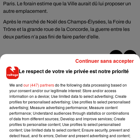
Paris. Le forain estime que la Ville aurait dû lui proposer un
autre emplacement.
Après le marché de Noël des Champs-Élysées, la Foire du
Trône et la grande roue de la Concorde, la guerre entre les
deux parties n’a pas fini de faire parler d’elle.
Continuer sans accepter
Musique
Le respect de votre vie privée est notre priorité
We and
our (447) partners
do the following data processing based on
RÜFÜS DU SOL annonce un nouvel
your consent and/or our legitimate interest: Store and/or access
album après sa tournée mondiale
information on a device; Use limited data to select advertising; Create
7 août 2026
profiles for personalised advertising; Use profiles to select personalised
advertising; Measure advertising performance; Measure content
performance; Understand audiences through statistics or combinations
of data from different sources; Develop and improve services; Create
profiles to personalise content; Use profiles to select personalised
content; Use limited data to select content; Ensure security, prevent and
Angèle et Amélie Lens dévoilent leur
detect fraud, and fix errors; Deliver and present advertising and content;
collaboration tant attendue