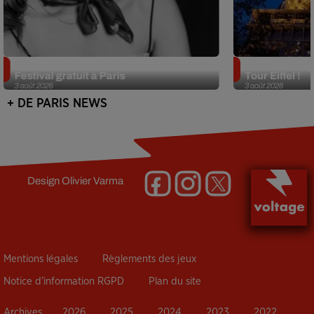
Netflix lance un immense Book
Des DJ sets au
Festival gratuit à Paris
Tour Eiffel !
3 août 2026
3 août 2026
+ DE PARIS NEWS
Design
Olivier Varma
Mentions légales
Règlements des jeux
Notice d’information RGPD
Plan du site
Archives
2026
2025
2024
2023
2022