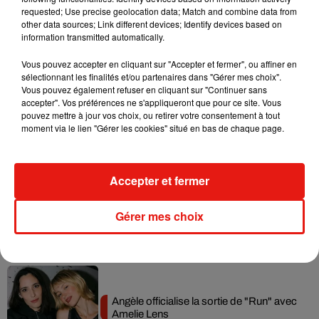
requested; Use precise geolocation data; Match and combine data from
Fred again.. et Latin Mafia dévoilent enfin
other data sources; Link different devices; Identify devices based on
leur mixtape créée en...
information transmitted automatically.
3 août 2026
Vous pouvez accepter en cliquant sur "Accepter et fermer", ou affiner en
sélectionnant les finalités et/ou partenaires dans "Gérer mes choix".
Vous pouvez également refuser en cliquant sur "Continuer sans
accepter". Vos préférences ne s'appliqueront que pour ce site. Vous
Swedish House Mafia et Lykke Li
pouvez mettre à jour vos choix, ou retirer votre consentement à tout
dévoilent « Happiness Is So Sad »
moment via le lien "Gérer les cookies" situé en bas de chaque page.
31 juillet 2026
Accepter et fermer
David Guetta et Carl Cox signent un B2B
Gérer mes choix
historique à Ibiza
31 juillet 2026
Angèle officialise la sortie de "Run" avec
Amelie Lens