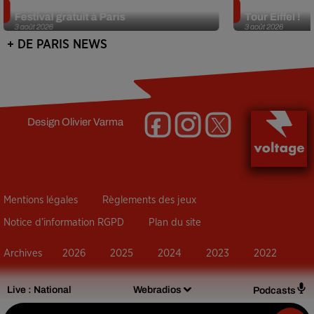
Netflix lance un immense Book
Des DJ sets au
Festival gratuit à Paris
Tour Eiffel !
3 août 2026
3 août 2026
+ DE PARIS NEWS
Design
Olivier Varma
Mentions légales
Règlements des jeux
Notice d’information RGPD
Plan du site
Archives
2026
2025
2024
2023
2022
Live :
National
Webradios
Podcasts