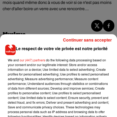
mois quand même donc à vous de voir si ce n'est pas moins
cher d'aller boire un verre avec une rencontre....
Musique
Continuer sans accepter
Le respect de votre vie privée est notre priorité
Angèle et Amélie Lens dévoilent leur
collaboration tant attendue
We and
our (447) partners
do the following data processing based on
7 août 2026
your consent and/or our legitimate interest: Store and/or access
information on a device; Use limited data to select advertising; Create
profiles for personalised advertising; Use profiles to select personalised
advertising; Measure advertising performance; Measure content
performance; Understand audiences through statistics or combinations
of data from different sources; Develop and improve services; Create
Il y a 10 ans, DJ Snake changeait de
profiles to personalise content; Use profiles to select personalised
dimension avec son premier...
6 août 2026
content; Use limited data to select content; Ensure security, prevent and
detect fraud, and fix errors; Deliver and present advertising and content;
Save and communicate privacy choices. These technologies may
process personal data such as IP address and browsing data to offer
following functionalities: Identify devices based on information actively