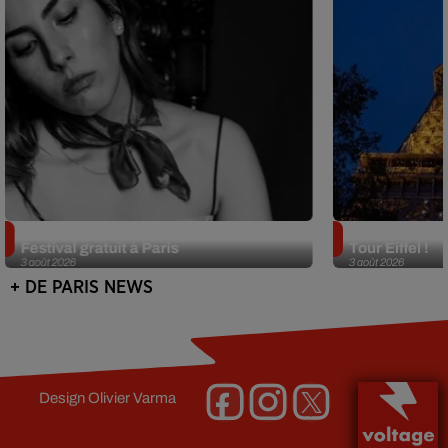
Netflix lance un immense Book
Des DJ sets au
Festival gratuit à Paris
Tour Eiffel !
3 août 2026
3 août 2026
+ DE PARIS NEWS
Design
Olivier Varma