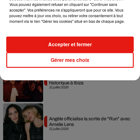
Vous pouvez également refuser en cliquant sur "Continuer sans
3 août 2026
accepter". Vos préférences ne s'appliqueront que pour ce site. Vous
pouvez mettre à jour vos choix, ou retirer votre consentement à tout
moment via le lien "Gérer les cookies" situé en bas de chaque page.
Swedish House Mafia et Lykke Li
dévoilent « Happiness Is So Sad »
Accepter et fermer
31 juillet 2026
Gérer mes choix
David Guetta et Carl Cox signent un B2B
historique à Ibiza
31 juillet 2026
Angèle officialise la sortie de "Run" avec
Amelie Lens
31 juillet 2026