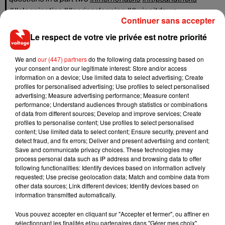
##cleaningtips
##springcleaning
##wipeitdown
Continuer sans accepter
'� ily (i love you baby) - Surf Mesa
Le respect de votre vie privée est notre priorité
Une séquence devenue virale et visionnée des milliers de
fois sur le réseau social TikTok, poussant la mère de famille à
We and
our (447) partners
do the following data processing based on
your consent and/or our legitimate interest: Store and/or access
apporter quelques conseils supplémentaires. Elle précise
information on a device; Use limited data to select advertising; Create
ainsi qu'il faut
ajuster la puissance en fonction de son
profiles for personalised advertising; Use profiles to select personalised
propre appareil
, afin de ne pas faire chauffer trop fort le
advertising; Measure advertising performance; Measure content
performance; Understand audiences through statistics or combinations
mélange. D'autre part,
la femme indique également qu'à la
of data from different sources; Develop and improve services; Create
place du produit-vaisselle, le citron ou encore le vinaigre
profiles to personalise content; Use profiles to select personalised
peuvent très bien faire l'affaire
!
content; Use limited data to select content; Ensure security, prevent and
detect fraud, and fix errors; Deliver and present advertising and content;
Save and communicate privacy choices. These technologies may
process personal data such as IP address and browsing data to offer
following functionalities: Identify devices based on information actively
requested; Use precise geolocation data; Match and combine data from
Musique
other data sources; Link different devices; Identify devices based on
information transmitted automatically.
Vous pouvez accepter en cliquant sur "Accepter et fermer", ou affiner en
Fred again.. et Latin Mafia dévoilent enfin
sélectionnant les finalités et/ou partenaires dans "Gérer mes choix".
leur mixtape créée en...