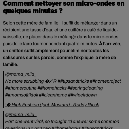
Comment nettoyer son micro-ondes en
quelques minutes ?
Selon cette mère de famille, il suffit de mélanger dans un
récipient une tasse d’eau et une cuillère à café de liquide-
vaisselle, de placer dans le mélange dans le micro-ondes
puis de le faire tourner pendant quatre minutes.
À l'arrivée,
un chiffon suffit amplement pour éliminer toutes les
salissures sur les parois, comme l’explique la mère de
famille
.
@mama_mila_
No more scrubbing �x"R
##tipsandtricks
##homeproject
##homeroutine
##homehacks
##springcleaning
##momsoftiktok
##cleanhome
##wipeitdown
'� High Fashion (feat. Mustard) - Roddy Ricch
@mama_mila_
Part one went viral, so thought I’d answer some common
questions in a part two
##homehacks
##tipsandtricks