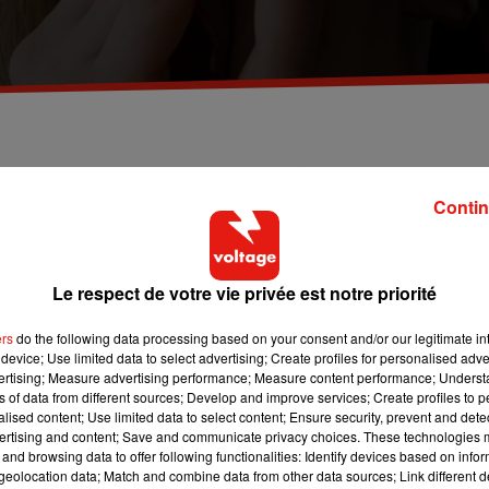
a grippe qui sévit désormais !! L'�}le-de-France vien
Santé Publique France.
Contin
ippe cette semaine. Santé publique France lance l'alerte dans
Le respect de votre vie privée est notre priorité
e une recrudescence du nombre de cas traité par les médecins
isation. Selon le réseau Sentinelles, 102 cas de grippe pour
ers
do the following data processing based on your consent and/or our legitimate int
device; Use limited data to select advertising; Create profiles for personalised adver
vertising; Measure advertising performance; Measure content performance; Unders
égulièrement les mains, de tousser dans son coude, d’utiliser un
ns of data from different sources; Develop and improve services; Create profiles to 
uand on présente un syndrome grippal, en particulier au contact
alised content; Use limited data to select content; Ensure security, prevent and detect
ertising and content; Save and communicate privacy choices. These technologies
and browsing data to offer following functionalities: Identify devices based on infor
eolocation data; Match and combine data from other data sources; Link different de