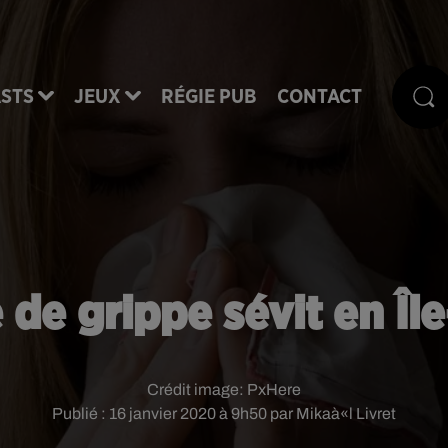
STS
JEUX
RÉGIE PUB
CONTACT
 de grippe sévit en Îl
Crédit image:
PxHere
Publié : 16 janvier 2020 à 9h50 par Mikaà«l Livret