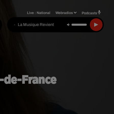
Live :
National
Webradios
Podcasts
La Musique Revient
-
e-de-France